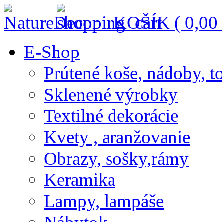
KOŠÍK (
0,00
E-Shop
Prútené koše, nádoby, t
Sklenené výrobky
Textilné dekorácie
Kvety , aranžovanie
Obrazy, sošky,rámy
Keramika
Lampy, lampáše