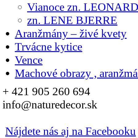
Vianoce zn. LEONAR
zn. LENE BJERRE
Aranžmány – živé kvety
Trvácne kytice
Vence
Machové obrazy , aranžm
+ 421 905 260 694
info@naturedecor.sk
Nájdete nás aj na Facebooku