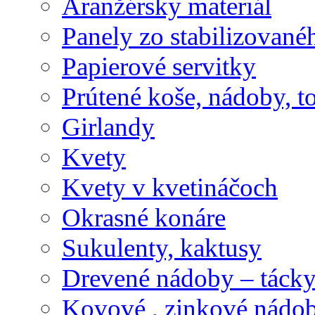
Aranžérsky materiál
Panely zo stabilizovanéh
Papierové servitky
Prútené koše, nádoby, t
Girlandy
Kvety
Kvety v kvetináčoch
Okrasné konáre
Sukulenty, kaktusy
Drevené nádoby – tácky 
Kovové , zinkové nádob