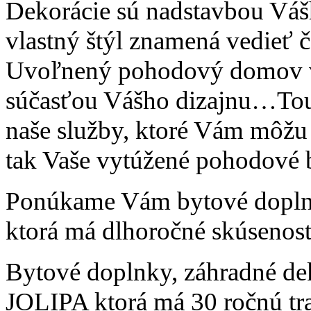
Dekorácie sú nadstavbou Vášh
vlastný štýl znamená vedieť 
Uvoľnený pohodový domov vzn
súčasťou Vášho dizajnu…To
naše služby, ktoré Vám môžu 
tak Vaše vytúžené pohodové 
Ponúkame Vám bytové dopln
ktorá má dlhoročné skúsenosti 
Bytové doplnky, záhradné de
JOLIPA ktorá má 30 ročnú trad