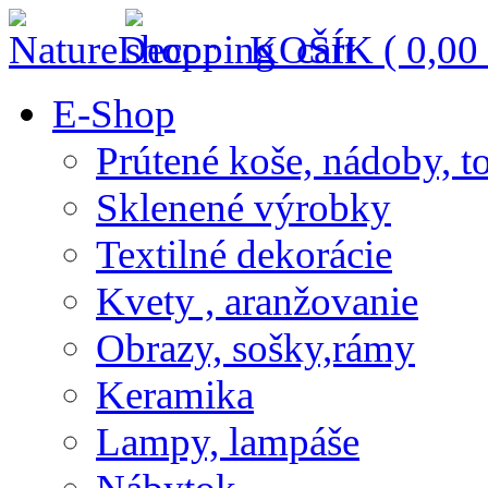
KOŠÍK (
0,00
E-Shop
Prútené koše, nádoby, t
Sklenené výrobky
Textilné dekorácie
Kvety , aranžovanie
Obrazy, sošky,rámy
Keramika
Lampy, lampáše