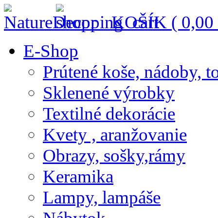
KOŠÍK (
0,00
E-Shop
Prútené koše, nádoby, t
Sklenené výrobky
Textilné dekorácie
Kvety , aranžovanie
Obrazy, sošky,rámy
Keramika
Lampy, lampáše