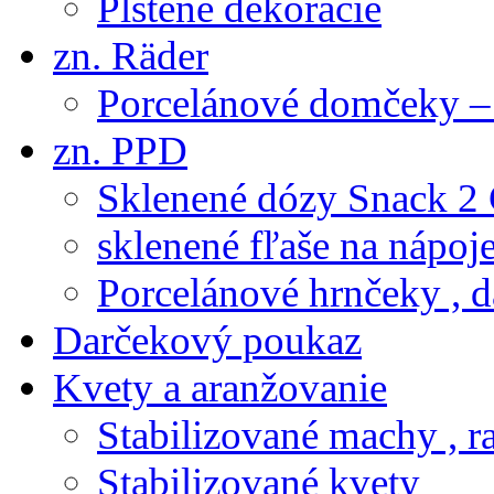
Plstené dekorácie
zn. Räder
Porcelánové domčeky – 
zn. PPD
Sklenené dózy Snack 2
sklenené fľaše na nápoj
Porcelánové hrnčeky , d
Darčekový poukaz
Kvety a aranžovanie
Stabilizované machy , ra
Stabilizované kvety