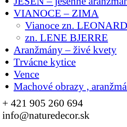
JESEŇ – jesenné aranžmán
VIANOCE – ZIMA
Vianoce zn. LEONAR
zn. LENE BJERRE
Aranžmány – živé kvety
Trvácne kytice
Vence
Machové obrazy , aranžm
+ 421 905 260 694
info@naturedecor.sk