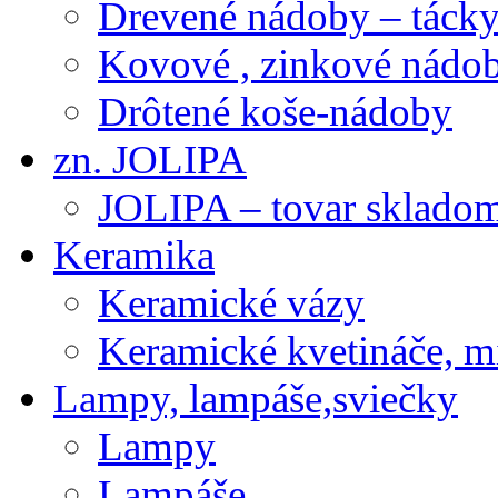
Drevené nádoby – tácky 
Kovové , zinkové nádob
Drôtené koše-nádoby
zn. JOLIPA
JOLIPA – tovar sklado
Keramika
Keramické vázy
Keramické kvetináče, m
Lampy, lampáše,sviečky
Lampy
Lampáše