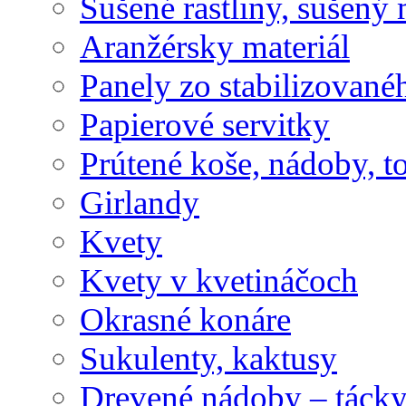
Sušené rastliny, sušený 
Aranžérsky materiál
Panely zo stabilizovanéh
Papierové servitky
Prútené koše, nádoby, t
Girlandy
Kvety
Kvety v kvetináčoch
Okrasné konáre
Sukulenty, kaktusy
Drevené nádoby – tácky 