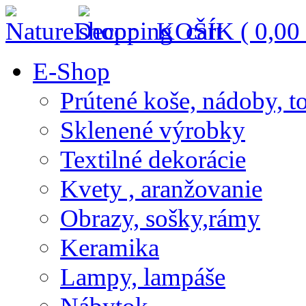
KOŠÍK (
0,00
E-Shop
Prútené koše, nádoby, t
Sklenené výrobky
Textilné dekorácie
Kvety , aranžovanie
Obrazy, sošky,rámy
Keramika
Lampy, lampáše