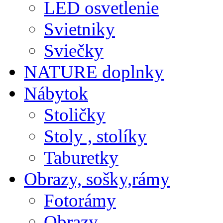
LED osvetlenie
Svietniky
Sviečky
NATURE doplnky
Nábytok
Stoličky
Stoly , stolíky
Taburetky
Obrazy, sošky,rámy
Fotorámy
Obrazy