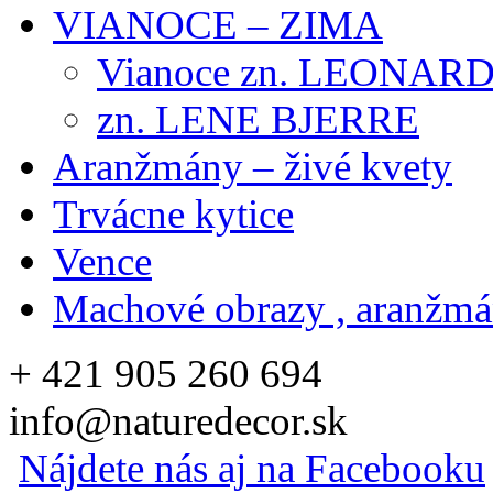
VIANOCE – ZIMA
Vianoce zn. LEONAR
zn. LENE BJERRE
Aranžmány – živé kvety
Trvácne kytice
Vence
Machové obrazy , aranžm
+ 421 905 260 694
info@naturedecor.sk
Nájdete nás aj na Facebooku