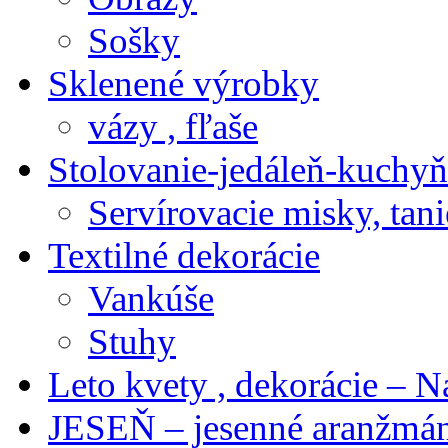
Sošky
Sklenené výrobky
vázy , fľaše
Stolovanie-jedáleň-kuchyň
Servírovacie misky, tani
Textilné dekorácie
Vankúše
Stuhy
Leto kvety , dekorácie – N
JESEŇ – jesenné aranžmán