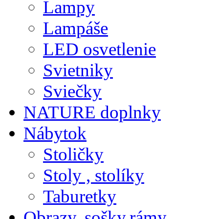
Lampy
Lampáše
LED osvetlenie
Svietniky
Sviečky
NATURE doplnky
Nábytok
Stoličky
Stoly , stolíky
Taburetky
Obrazy, sošky,rámy