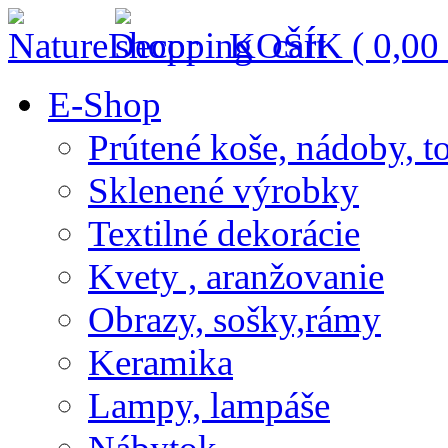
KOŠÍK (
0,00
E-Shop
Prútené koše, nádoby, t
Sklenené výrobky
Textilné dekorácie
Kvety , aranžovanie
Obrazy, sošky,rámy
Keramika
Lampy, lampáše