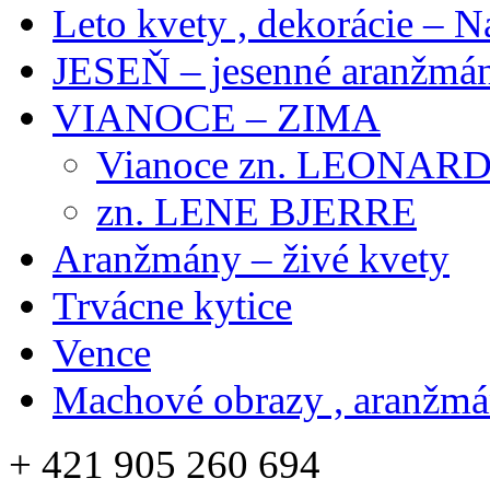
Leto kvety , dekorácie – N
JESEŇ – jesenné aranžmán
VIANOCE – ZIMA
Vianoce zn. LEONAR
zn. LENE BJERRE
Aranžmány – živé kvety
Trvácne kytice
Vence
Machové obrazy , aranžm
+ 421 905 260 694