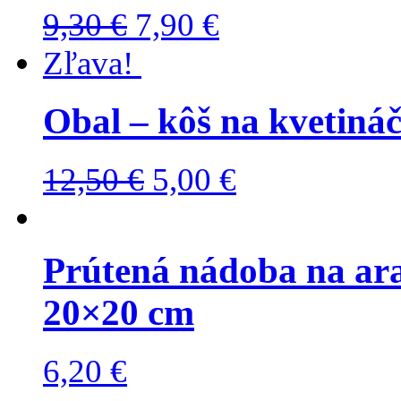
9,30
€
7,90
€
Zľava!
Obal – kôš na kvetináč
12,50
€
5,00
€
Prútená nádoba na ar
20×20 cm
6,20
€