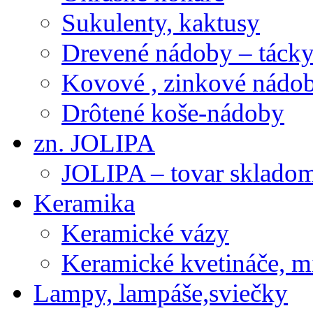
Sukulenty, kaktusy
Drevené nádoby – tácky 
Kovové , zinkové nádob
Drôtené koše-nádoby
zn. JOLIPA
JOLIPA – tovar sklado
Keramika
Keramické vázy
Keramické kvetináče, m
Lampy, lampáše,sviečky