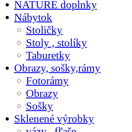
NATURE doplnky
Nábytok
Stoličky
Stoly , stolíky
Taburetky
Obrazy, sošky,rámy
Fotorámy
Obrazy
Sošky
Sklenené výrobky
vázy , fľaše