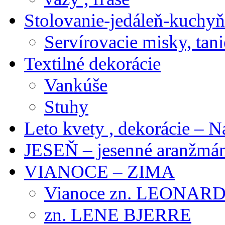
Stolovanie-jedáleň-kuchyň
Servírovacie misky, tani
Textilné dekorácie
Vankúše
Stuhy
Leto kvety , dekorácie – N
JESEŇ – jesenné aranžmán
VIANOCE – ZIMA
Vianoce zn. LEONAR
zn. LENE BJERRE