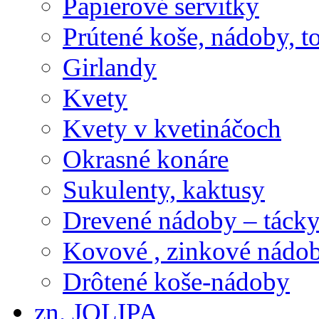
Papierové servitky
Prútené koše, nádoby, t
Girlandy
Kvety
Kvety v kvetináčoch
Okrasné konáre
Sukulenty, kaktusy
Drevené nádoby – tácky 
Kovové , zinkové nádob
Drôtené koše-nádoby
zn. JOLIPA