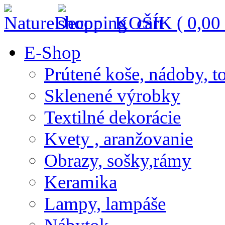
KOŠÍK (
0,00
E-Shop
Prútené koše, nádoby, t
Sklenené výrobky
Textilné dekorácie
Kvety , aranžovanie
Obrazy, sošky,rámy
Keramika
Lampy, lampáše