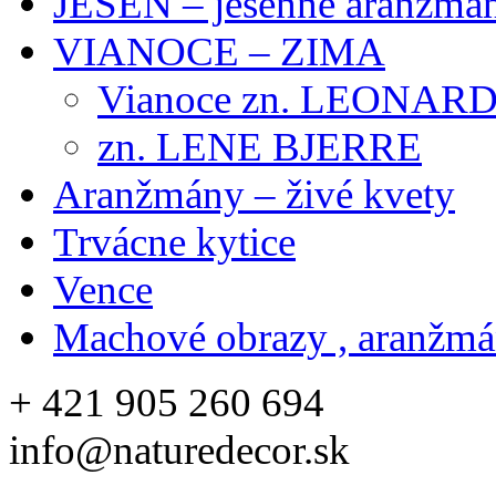
JESEŇ – jesenné aranžmán
VIANOCE – ZIMA
Vianoce zn. LEONAR
zn. LENE BJERRE
Aranžmány – živé kvety
Trvácne kytice
Vence
Machové obrazy , aranžm
+ 421 905 260 694
info@naturedecor.sk