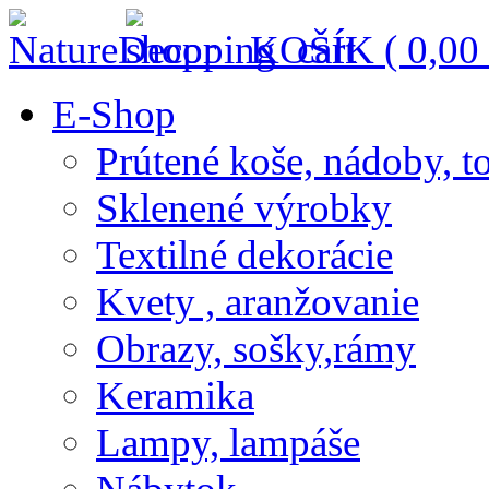
KOŠÍK (
0,00
E-Shop
Prútené koše, nádoby, t
Sklenené výrobky
Textilné dekorácie
Kvety , aranžovanie
Obrazy, sošky,rámy
Keramika
Lampy, lampáše