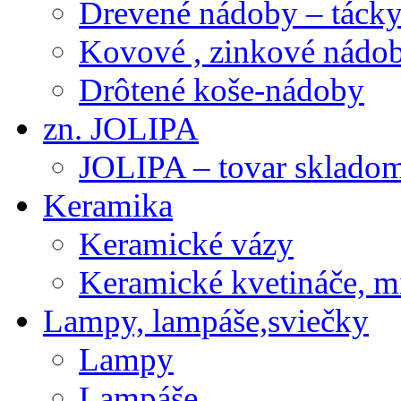
Drevené nádoby – tácky 
Kovové , zinkové nádob
Drôtené koše-nádoby
zn. JOLIPA
JOLIPA – tovar sklado
Keramika
Keramické vázy
Keramické kvetináče, m
Lampy, lampáše,sviečky
Lampy
Lampáše