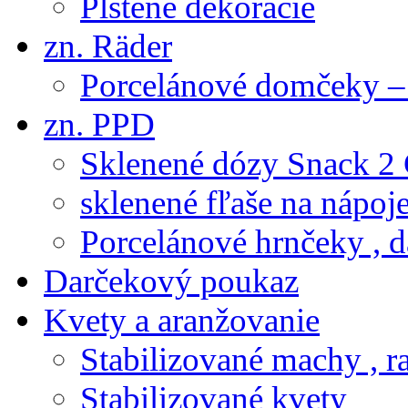
Plstené dekorácie
zn. Räder
Porcelánové domčeky – 
zn. PPD
Sklenené dózy Snack 2
sklenené fľaše na nápoj
Porcelánové hrnčeky , d
Darčekový poukaz
Kvety a aranžovanie
Stabilizované machy , ra
Stabilizované kvety