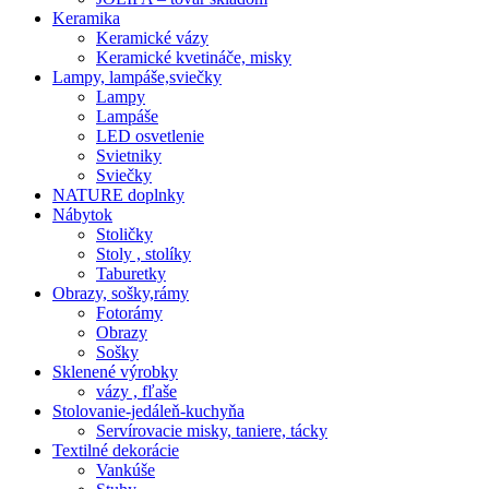
Keramika
Keramické vázy
Keramické kvetináče, misky
Lampy, lampáše,sviečky
Lampy
Lampáše
LED osvetlenie
Svietniky
Sviečky
NATURE doplnky
Nábytok
Stoličky
Stoly , stolíky
Taburetky
Obrazy, sošky,rámy
Fotorámy
Obrazy
Sošky
Sklenené výrobky
vázy , fľaše
Stolovanie-jedáleň-kuchyňa
Servírovacie misky, taniere, tácky
Textilné dekorácie
Vankúše