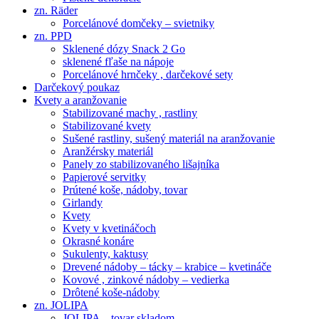
zn. Räder
Porcelánové domčeky – svietniky
zn. PPD
Sklenené dózy Snack 2 Go
sklenené fľaše na nápoje
Porcelánové hrnčeky , darčekové sety
Darčekový poukaz
Kvety a aranžovanie
Stabilizované machy , rastliny
Stabilizované kvety
Sušené rastliny, sušený materiál na aranžovanie
Aranžérsky materiál
Panely zo stabilizovaného lišajníka
Papierové servitky
Prútené koše, nádoby, tovar
Girlandy
Kvety
Kvety v kvetináčoch
Okrasné konáre
Sukulenty, kaktusy
Drevené nádoby – tácky – krabice – kvetináče
Kovové , zinkové nádoby – vedierka
Drôtené koše-nádoby
zn. JOLIPA
JOLIPA – tovar skladom