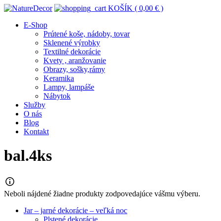
KOŠÍK (
0,00
€
)
E-Shop
Prútené koše, nádoby, tovar
Sklenené výrobky
Textilné dekorácie
Kvety , aranžovanie
Obrazy, sošky,rámy
Keramika
Lampy, lampáše
Nábytok
Služby
O nás
Blog
Kontakt
bal.4ks
Neboli nájdené žiadne produkty zodpovedajúce vášmu výberu.
Jar – jarné dekorácie – veľká noc
Plstené dekorácie