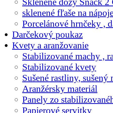
Sklenené dózy Snack 2
sklenené fľaše na nápoj
Porcelánové hrnčeky , d
Darčekový poukaz
Kvety a aranžovanie
Stabilizované machy , ra
Stabilizované kvety
Sušené rastliny, sušený 
Aranžérsky materiál
Panely zo stabilizovanéh
Papierové servitky