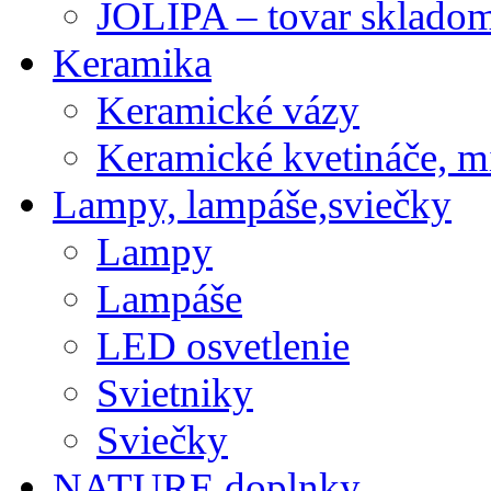
JOLIPA – tovar sklado
Keramika
Keramické vázy
Keramické kvetináče, m
Lampy, lampáše,sviečky
Lampy
Lampáše
LED osvetlenie
Svietniky
Sviečky
NATURE doplnky