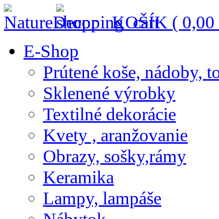
KOŠÍK (
0,00
E-Shop
Prútené koše, nádoby, t
Sklenené výrobky
Textilné dekorácie
Kvety , aranžovanie
Obrazy, sošky,rámy
Keramika
Lampy, lampáše