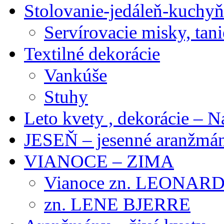
Stolovanie-jedáleň-kuchyň
Servírovacie misky, tani
Textilné dekorácie
Vankúše
Stuhy
Leto kvety , dekorácie – N
JESEŇ – jesenné aranžmán
VIANOCE – ZIMA
Vianoce zn. LEONAR
zn. LENE BJERRE