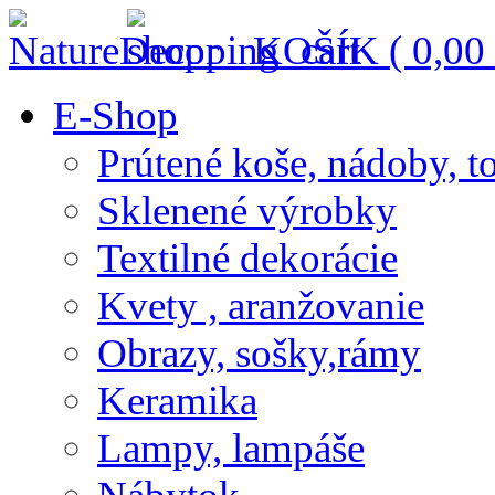
KOŠÍK (
0,00
E-Shop
Prútené koše, nádoby, t
Sklenené výrobky
Textilné dekorácie
Kvety , aranžovanie
Obrazy, sošky,rámy
Keramika
Lampy, lampáše