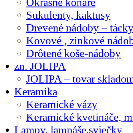
Okrasné konáre
Sukulenty, kaktusy
Drevené nádoby – tácky 
Kovové , zinkové nádob
Drôtené koše-nádoby
zn. JOLIPA
JOLIPA – tovar sklado
Keramika
Keramické vázy
Keramické kvetináče, m
Lampy, lampáše,sviečky