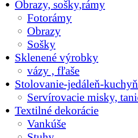
Obrazy, sošky,rámy
Fotorámy
Obrazy
Sošky
Sklenené výrobky
vázy , fľaše
Stolovanie-jedáleň-kuchyň
Servírovacie misky, tani
Textilné dekorácie
Vankúše
Stuhy