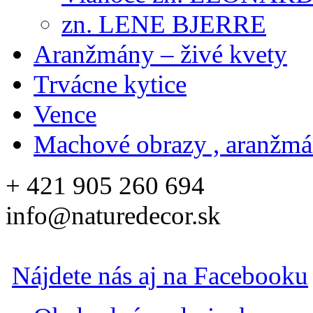
zn. LENE BJERRE
Aranžmány – živé kvety
Trvácne kytice
Vence
Machové obrazy , aranžm
+ 421 905 260 694
info@naturedecor.sk
Nájdete nás aj na Facebooku