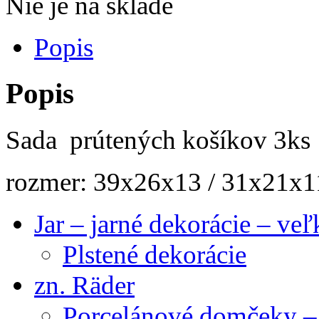
Nie je na sklade
Popis
Popis
Sada prútených košíkov
3k
rozmer: 39x26x13
/
31x21x1
Jar – jarné dekorácie – ve
Plstené dekorácie
zn. Räder
Porcelánové domčeky – 