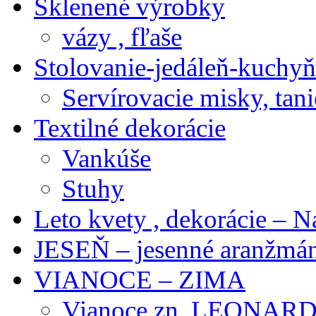
Sklenené výrobky
vázy , fľaše
Stolovanie-jedáleň-kuchyň
Servírovacie misky, tani
Textilné dekorácie
Vankúše
Stuhy
Leto kvety , dekorácie – N
JESEŇ – jesenné aranžmán
VIANOCE – ZIMA
Vianoce zn. LEONAR