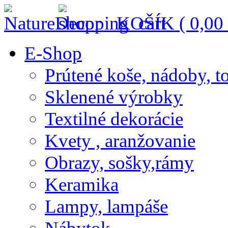
KOŠÍK (
0,00
E-Shop
Prútené koše, nádoby, t
Sklenené výrobky
Textilné dekorácie
Kvety , aranžovanie
Obrazy, sošky,rámy
Keramika
Lampy, lampáše