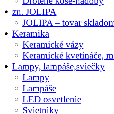
Drôtené koše-nádoby
zn. JOLIPA
JOLIPA – tovar sklado
Keramika
Keramické vázy
Keramické kvetináče, m
Lampy, lampáše,sviečky
Lampy
Lampáše
LED osvetlenie
Svietniky