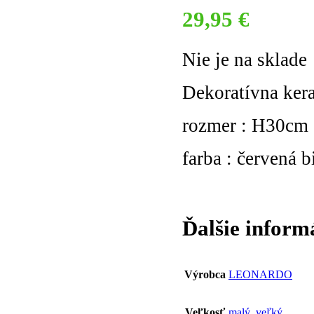
29,95
€
Nie je na sklade
Dekoratívna ker
rozmer : H30cm
farba : červená b
Ďalšie inform
Výrobca
LEONARDO
Veľkosť
malý
,
veľký