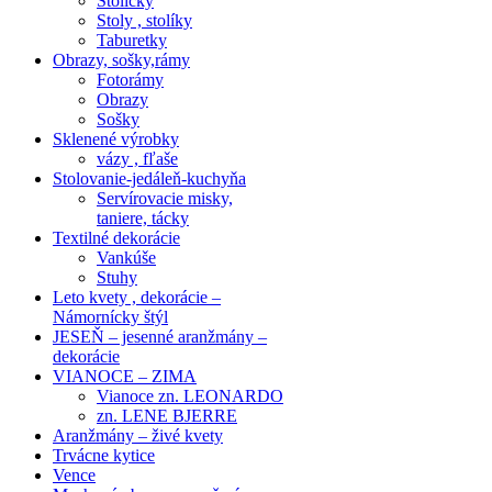
Stoličky
Stoly , stolíky
Taburetky
Obrazy, sošky,rámy
Fotorámy
Obrazy
Sošky
Sklenené výrobky
vázy , fľaše
Stolovanie-jedáleň-kuchyňa
Servírovacie misky,
taniere, tácky
Textilné dekorácie
Vankúše
Stuhy
Leto kvety , dekorácie –
Námornícky štýl
JESEŇ – jesenné aranžmány –
dekorácie
VIANOCE – ZIMA
Vianoce zn. LEONARDO
zn. LENE BJERRE
Aranžmány – živé kvety
Trvácne kytice
Vence