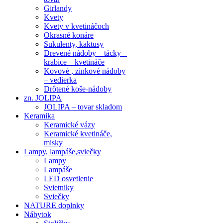
Girlandy
Kvety
Kvety v kvetináčoch
Okrasné konáre
Sukulenty, kaktusy
Drevené nádoby – tácky –
krabice – kvetináče
Kovové , zinkové nádoby
– vedierka
Drôtené koše-nádoby
zn. JOLIPA
JOLIPA – tovar skladom
Keramika
Keramické vázy
Keramické kvetináče,
misky
Lampy, lampáše,sviečky
Lampy
Lampáše
LED osvetlenie
Svietniky
Sviečky
NATURE doplnky
Nábytok