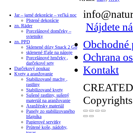
info@natur
Jar – jarné dekorácie – veľká noc
Plstené dekorácie
Nájdete ná
zn. Räder
Porcelánové domčeky –
svietniky
Obchodné 
zn. PPD
Sklenené dózy Snack 2 Go
sklenené fľaše na nápoje
Ochrana o
Porcelánové hrnčeky ,
darčekové sety
Kontakt
Darčekový poukaz
Kvety a aranžovanie
Stabilizované machy ,
CREATED
rastliny
Stabilizované kvety
Sušené rastliny, sušený
Copyright
materiál na aranžovanie
Aranžérsky materiál
Panely zo stabilizovaného
lišajníka
Papierové servitky
Prútené koše, nádoby,
tovar