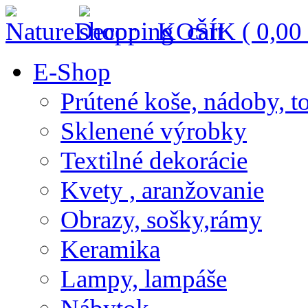
KOŠÍK (
0,00
E-Shop
Prútené koše, nádoby, t
Sklenené výrobky
Textilné dekorácie
Kvety , aranžovanie
Obrazy, sošky,rámy
Keramika
Lampy, lampáše