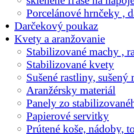
sklenené fľaše na nápoj
Porcelánové hrnčeky , d
Darčekový poukaz
Kvety a aranžovanie
Stabilizované machy , ra
Stabilizované kvety
Sušené rastliny, sušený 
Aranžérsky materiál
Panely zo stabilizovanéh
Papierové servitky
Prútené koše, nádoby, t