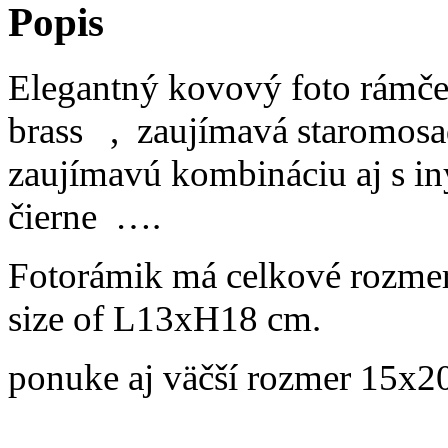
Popis
Elegantný kovový foto rámč
brass , zaujímavá staromos
zaujímavú kombináciu aj s in
čierne ….
Fotorámik má celkové rozme
size of L13xH18 cm.
ponuke aj väčší rozmer 15x20