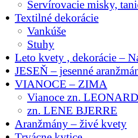
Servírovacie misky, tani
Textilné dekorácie
Vankúše
Stuhy
Leto kvety , dekorácie – N
JESEŇ – jesenné aranžmán
VIANOCE – ZIMA
Vianoce zn. LEONAR
zn. LENE BJERRE
Aranžmány – živé kvety
Trvácne kytice