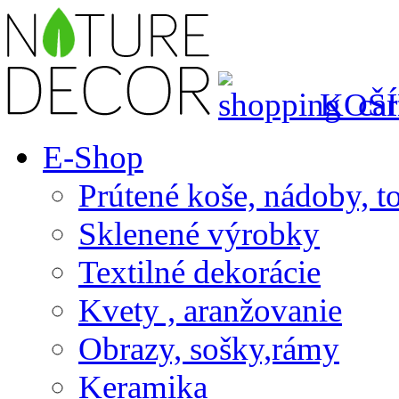
KOŠÍ
E-Shop
Prútené koše, nádoby, t
Sklenené výrobky
Textilné dekorácie
Kvety , aranžovanie
Obrazy, sošky,rámy
Keramika