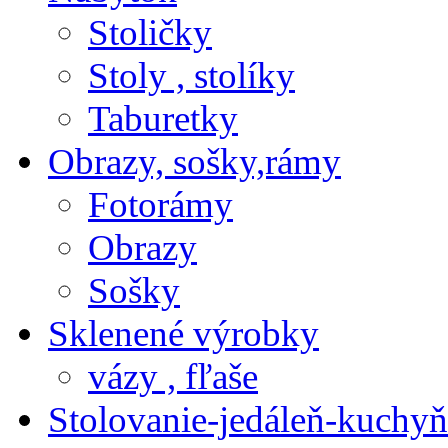
Stoličky
Stoly , stolíky
Taburetky
Obrazy, sošky,rámy
Fotorámy
Obrazy
Sošky
Sklenené výrobky
vázy , fľaše
Stolovanie-jedáleň-kuchyň