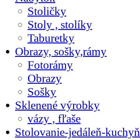
Stoličky
Stoly , stolíky
Taburetky
Obrazy, sošky,rámy
Fotorámy
Obrazy
Sošky
Sklenené výrobky
vázy , fľaše
Stolovanie-jedáleň-kuchyň