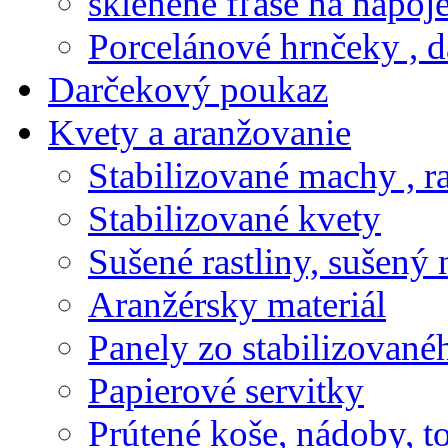
sklenené fľaše na nápoj
Porcelánové hrnčeky , d
Darčekový poukaz
Kvety a aranžovanie
Stabilizované machy , ra
Stabilizované kvety
Sušené rastliny, sušený 
Aranžérsky materiál
Panely zo stabilizovanéh
Papierové servitky
Prútené koše, nádoby, t