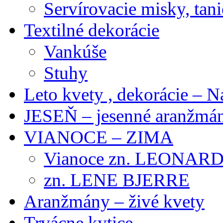
Servírovacie misky, tani
Textilné dekorácie
Vankúše
Stuhy
Leto kvety , dekorácie – N
JESEŇ – jesenné aranžmán
VIANOCE – ZIMA
Vianoce zn. LEONAR
zn. LENE BJERRE
Aranžmány – živé kvety
Trvácne kytice