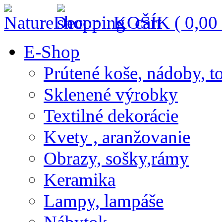
KOŠÍK (
0,00
E-Shop
Prútené koše, nádoby, t
Sklenené výrobky
Textilné dekorácie
Kvety , aranžovanie
Obrazy, sošky,rámy
Keramika
Lampy, lampáše