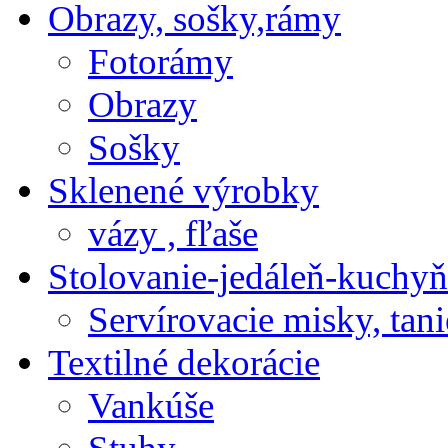
Obrazy, sošky,rámy
Fotorámy
Obrazy
Sošky
Sklenené výrobky
vázy , fľaše
Stolovanie-jedáleň-kuchyň
Servírovacie misky, tani
Textilné dekorácie
Vankúše