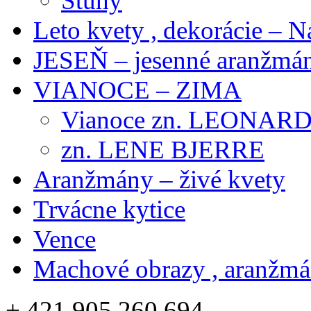
Stuhy
Leto kvety , dekorácie – N
JESEŇ – jesenné aranžmán
VIANOCE – ZIMA
Vianoce zn. LEONAR
zn. LENE BJERRE
Aranžmány – živé kvety
Trvácne kytice
Vence
Machové obrazy , aranžm
+ 421 905 260 694