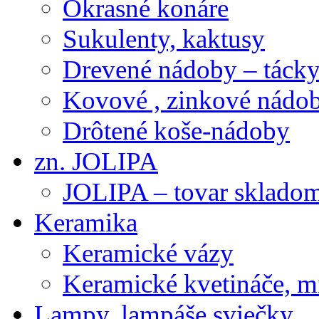
Okrasné konáre
Sukulenty, kaktusy
Drevené nádoby – tácky 
Kovové , zinkové nádob
Drôtené koše-nádoby
zn. JOLIPA
JOLIPA – tovar sklado
Keramika
Keramické vázy
Keramické kvetináče, m
Lampy, lampáše,sviečky