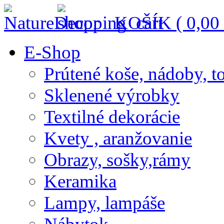
KOŠÍK (
0,00
E-Shop
Prútené koše, nádoby, t
Sklenené výrobky
Textilné dekorácie
Kvety , aranžovanie
Obrazy, sošky,rámy
Keramika
Lampy, lampáše