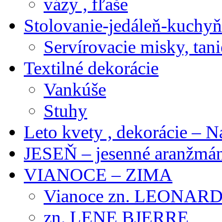
vázy , fľaše
Stolovanie-jedáleň-kuchyň
Servírovacie misky, tani
Textilné dekorácie
Vankúše
Stuhy
Leto kvety , dekorácie – N
JESEŇ – jesenné aranžmán
VIANOCE – ZIMA
Vianoce zn. LEONAR
zn. LENE BJERRE