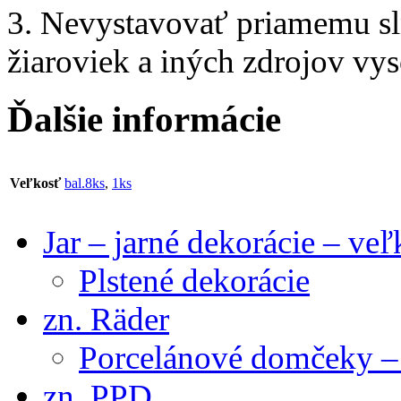
3. Nevystavovať priamemu sln
žiaroviek a iných zdrojov vys
Ďalšie informácie
Veľkosť
bal.8ks
,
1ks
Jar – jarné dekorácie – ve
Plstené dekorácie
zn. Räder
Porcelánové domčeky – 
zn. PPD