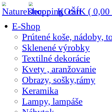
KOŠÍK (
0,00
E-Shop
Prútené koše, nádoby, t
Sklenené výrobky
Textilné dekorácie
Kvety , aranžovanie
Obrazy, sošky,rámy
Keramika
Lampy, lampáše