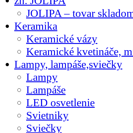
zn. JOLIPA
JOLIPA – tovar sklado
Keramika
Keramické vázy
Keramické kvetináče, m
Lampy, lampáše,sviečky
Lampy
Lampáše
LED osvetlenie
Svietniky
Sviečky