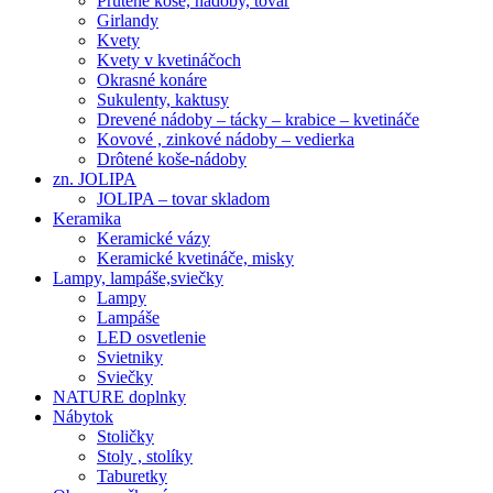
Prútené koše, nádoby, tovar
Girlandy
Kvety
Kvety v kvetináčoch
Okrasné konáre
Sukulenty, kaktusy
Drevené nádoby – tácky – krabice – kvetináče
Kovové , zinkové nádoby – vedierka
Drôtené koše-nádoby
zn. JOLIPA
JOLIPA – tovar skladom
Keramika
Keramické vázy
Keramické kvetináče, misky
Lampy, lampáše,sviečky
Lampy
Lampáše
LED osvetlenie
Svietniky
Sviečky
NATURE doplnky
Nábytok
Stoličky
Stoly , stolíky
Taburetky