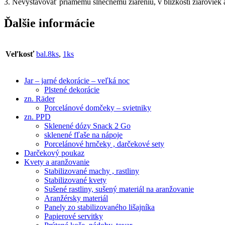
3. Nevystavovať priamemu slnečnému žiareniu, v blízkosti žiaroviek a
Ďalšie informácie
Veľkosť
bal.8ks
,
1ks
Jar – jarné dekorácie – veľká noc
Plstené dekorácie
zn. Räder
Porcelánové domčeky – svietniky
zn. PPD
Sklenené dózy Snack 2 Go
sklenené fľaše na nápoje
Porcelánové hrnčeky , darčekové sety
Darčekový poukaz
Kvety a aranžovanie
Stabilizované machy , rastliny
Stabilizované kvety
Sušené rastliny, sušený materiál na aranžovanie
Aranžérsky materiál
Panely zo stabilizovaného lišajníka
Papierové servitky