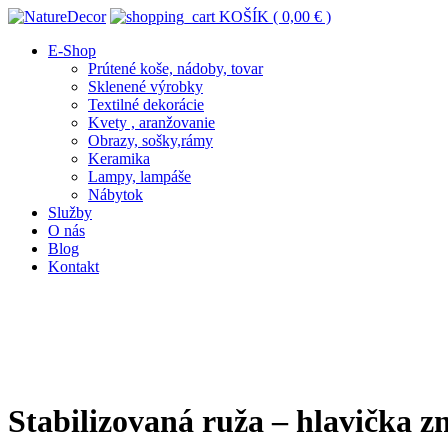
KOŠÍK (
0,00
€
)
E-Shop
Prútené koše, nádoby, tovar
Sklenené výrobky
Textilné dekorácie
Kvety , aranžovanie
Obrazy, sošky,rámy
Keramika
Lampy, lampáše
Nábytok
Služby
O nás
Blog
Kontakt
Stabilizovaná ruža – hlavička