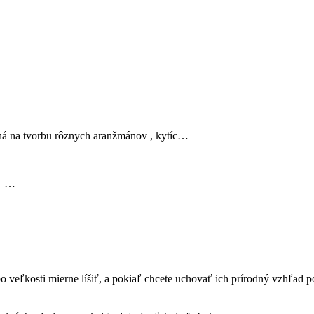
á na tvorbu rôznych aranžmánov , kytíc…
ks …
bo veľkosti mierne líšiť, a pokiaľ chcete uchovať ich prírodný vzhľad 