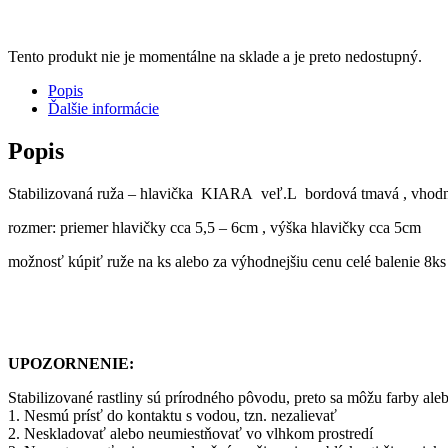
Tento produkt nie je momentálne na sklade a je preto nedostupný.
Popis
Ďalšie informácie
Popis
Stabilizovaná ruža – hlavička KIARA veľ.L bordová tmavá , vhodn
rozmer: priemer hlavičky cca 5,5 – 6cm , výška hlavičky cca 5cm
možnosť kúpiť ruže na ks alebo za výhodnejšiu cenu celé balenie 8
UPOZORNENIE:
Stabilizované rastliny sú prírodného pôvodu, preto sa môžu farby ale
1. Nesmú prísť do kontaktu s vodou, tzn. nezalievať
2. Neskladovať alebo neumiestňovať vo vlhkom prostredí