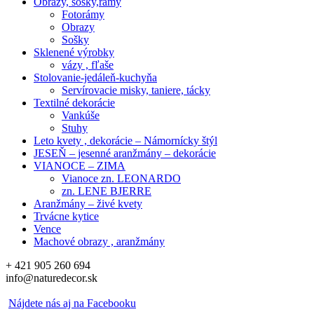
Obrazy, sošky,rámy
Fotorámy
Obrazy
Sošky
Sklenené výrobky
vázy , fľaše
Stolovanie-jedáleň-kuchyňa
Servírovacie misky, taniere, tácky
Textilné dekorácie
Vankúše
Stuhy
Leto kvety , dekorácie – Námornícky štýl
JESEŇ – jesenné aranžmány – dekorácie
VIANOCE – ZIMA
Vianoce zn. LEONARDO
zn. LENE BJERRE
Aranžmány – živé kvety
Trvácne kytice
Vence
Machové obrazy , aranžmány
+ 421 905 260 694
info@naturedecor.sk
Nájdete nás aj na Facebooku