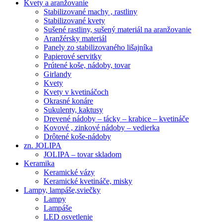
Kvety a aranžovanie
Stabilizované machy , rastliny
Stabilizované kvety
Sušené rastliny, sušený materiál na aranžovanie
Aranžérsky materiál
Panely zo stabilizovaného lišajníka
Papierové servitky
Prútené koše, nádoby, tovar
Girlandy
Kvety
Kvety v kvetináčoch
Okrasné konáre
Sukulenty, kaktusy
Drevené nádoby – tácky – krabice – kvetináče
Kovové , zinkové nádoby – vedierka
Drôtené koše-nádoby
zn. JOLIPA
JOLIPA – tovar skladom
Keramika
Keramické vázy
Keramické kvetináče, misky
Lampy, lampáše,sviečky
Lampy
Lampáše
LED osvetlenie