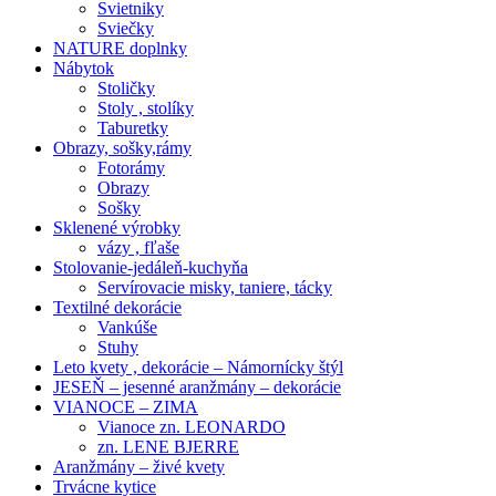
Svietniky
Sviečky
NATURE doplnky
Nábytok
Stoličky
Stoly , stolíky
Taburetky
Obrazy, sošky,rámy
Fotorámy
Obrazy
Sošky
Sklenené výrobky
vázy , fľaše
Stolovanie-jedáleň-kuchyňa
Servírovacie misky, taniere, tácky
Textilné dekorácie
Vankúše
Stuhy
Leto kvety , dekorácie – Námornícky štýl
JESEŇ – jesenné aranžmány – dekorácie
VIANOCE – ZIMA
Vianoce zn. LEONARDO
zn. LENE BJERRE
Aranžmány – živé kvety
Trvácne kytice