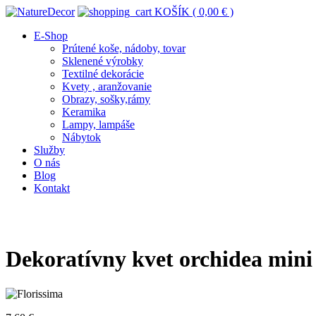
KOŠÍK (
0,00
€
)
E-Shop
Prútené koše, nádoby, tovar
Sklenené výrobky
Textilné dekorácie
Kvety , aranžovanie
Obrazy, sošky,rámy
Keramika
Lampy, lampáše
Nábytok
Služby
O nás
Blog
Kontakt
Dekoratívny kvet orchidea mini