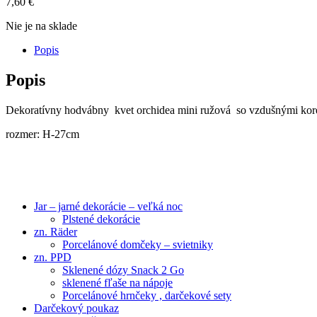
7,60
€
Nie je na sklade
Popis
Popis
Dekoratívny hodvábny kvet orchidea mini ružová so vzdušnými kor
rozmer: H-27cm
Jar – jarné dekorácie – veľká noc
Plstené dekorácie
zn. Räder
Porcelánové domčeky – svietniky
zn. PPD
Sklenené dózy Snack 2 Go
sklenené fľaše na nápoje
Porcelánové hrnčeky , darčekové sety
Darčekový poukaz