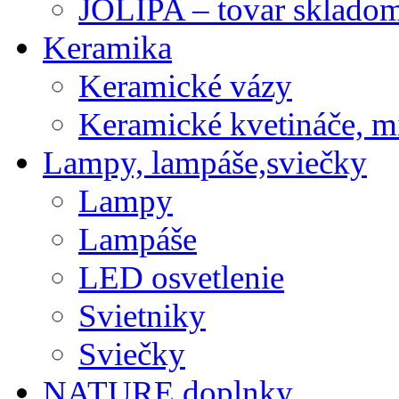
JOLIPA – tovar sklado
Keramika
Keramické vázy
Keramické kvetináče, m
Lampy, lampáše,sviečky
Lampy
Lampáše
LED osvetlenie
Svietniky
Sviečky
NATURE doplnky