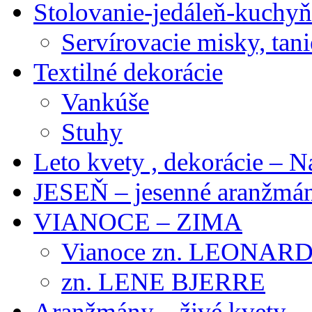
Stolovanie-jedáleň-kuchyň
Servírovacie misky, tani
Textilné dekorácie
Vankúše
Stuhy
Leto kvety , dekorácie – N
JESEŇ – jesenné aranžmán
VIANOCE – ZIMA
Vianoce zn. LEONAR
zn. LENE BJERRE
Aranžmány – živé kvety