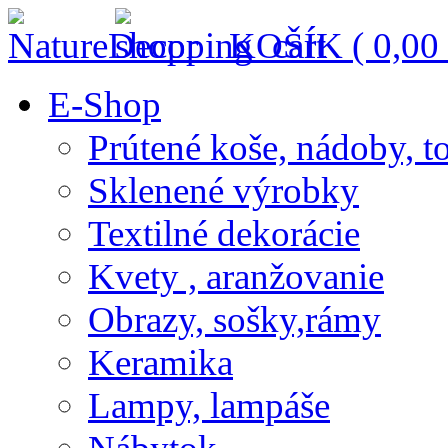
KOŠÍK (
0,00
E-Shop
Prútené koše, nádoby, t
Sklenené výrobky
Textilné dekorácie
Kvety , aranžovanie
Obrazy, sošky,rámy
Keramika
Lampy, lampáše