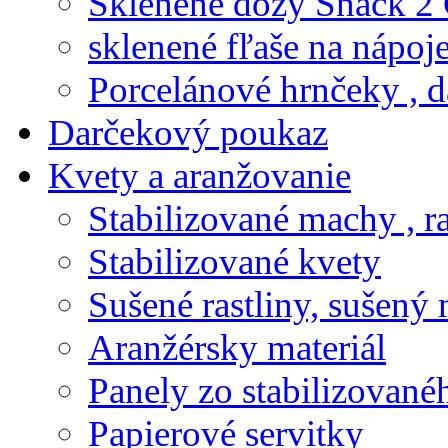
Sklenené dózy Snack 2
sklenené fľaše na nápoj
Porcelánové hrnčeky , d
Darčekový poukaz
Kvety a aranžovanie
Stabilizované machy , ra
Stabilizované kvety
Sušené rastliny, sušený 
Aranžérsky materiál
Panely zo stabilizovanéh
Papierové servitky