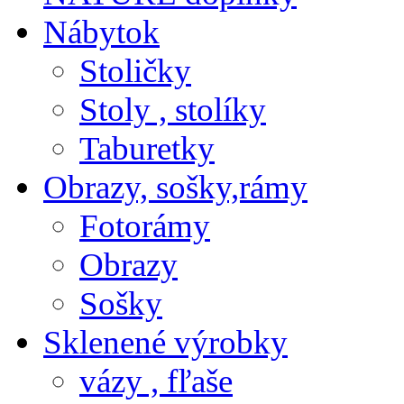
Nábytok
Stoličky
Stoly , stolíky
Taburetky
Obrazy, sošky,rámy
Fotorámy
Obrazy
Sošky
Sklenené výrobky
vázy , fľaše