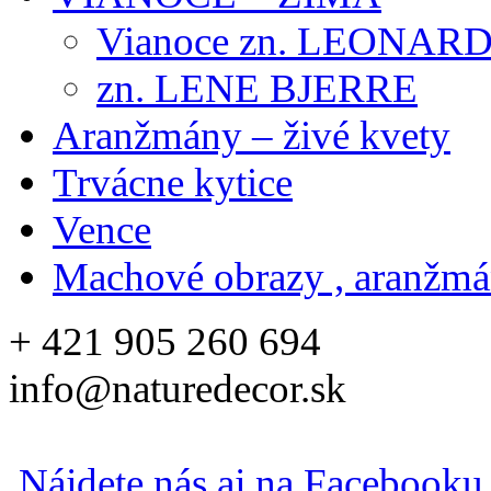
Vianoce zn. LEONAR
zn. LENE BJERRE
Aranžmány – živé kvety
Trvácne kytice
Vence
Machové obrazy , aranžm
+ 421 905 260 694
info@naturedecor.sk
Nájdete nás aj na Facebooku