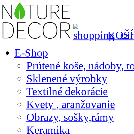
KOŠÍ
E-Shop
Prútené koše, nádoby, t
Sklenené výrobky
Textilné dekorácie
Kvety , aranžovanie
Obrazy, sošky,rámy
Keramika