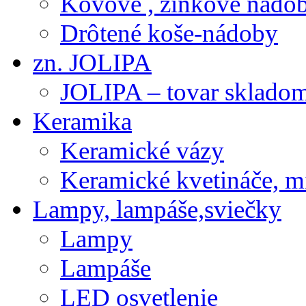
Kovové , zinkové nádob
Drôtené koše-nádoby
zn. JOLIPA
JOLIPA – tovar sklado
Keramika
Keramické vázy
Keramické kvetináče, m
Lampy, lampáše,sviečky
Lampy
Lampáše
LED osvetlenie