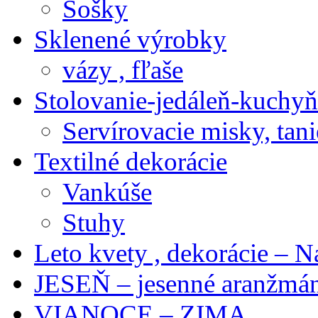
Sošky
Sklenené výrobky
vázy , fľaše
Stolovanie-jedáleň-kuchyň
Servírovacie misky, tani
Textilné dekorácie
Vankúše
Stuhy
Leto kvety , dekorácie – N
JESEŇ – jesenné aranžmán
VIANOCE – ZIMA