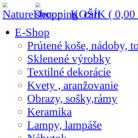
KOŠÍK (
0,00
E-Shop
Prútené koše, nádoby, t
Sklenené výrobky
Textilné dekorácie
Kvety , aranžovanie
Obrazy, sošky,rámy
Keramika
Lampy, lampáše