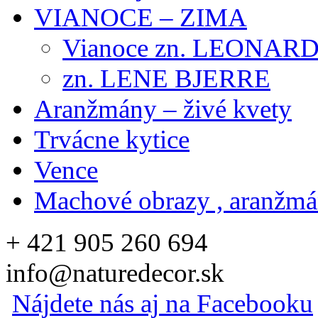
VIANOCE – ZIMA
Vianoce zn. LEONAR
zn. LENE BJERRE
Aranžmány – živé kvety
Trvácne kytice
Vence
Machové obrazy , aranžm
+ 421 905 260 694
info@naturedecor.sk
Nájdete nás aj na Facebooku