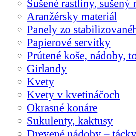
Sušené rastliny, sušený 
Aranžérsky materiál
Panely zo stabilizovanéh
Papierové servitky
Prútené koše, nádoby, t
Girlandy
Kvety
Kvety v kvetináčoch
Okrasné konáre
Sukulenty, kaktusy
Drevené nádoby – tácky 