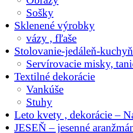
Sošky
Sklenené výrobky
vázy , fľaše
Stolovanie-jedáleň-kuchyň
Servírovacie misky, tani
Textilné dekorácie
Vankúše
Stuhy
Leto kvety , dekorácie – N
JESEŇ – jesenné aranžmán