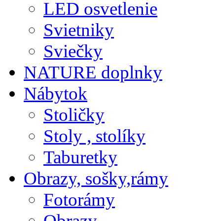
LED osvetlenie
Svietniky
Sviečky
NATURE doplnky
Nábytok
Stoličky
Stoly , stolíky
Taburetky
Obrazy, sošky,rámy
Fotorámy
Obrazy