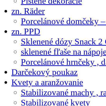
Plstené dekorácie
zn. Räder
Porcelánové domčeky – 
zn. PPD
Sklenené dózy Snack 2
sklenené fľaše na nápoj
Porcelánové hrnčeky , d
Darčekový poukaz
Kvety a aranžovanie
Stabilizované machy , ra
Stabilizované kvety