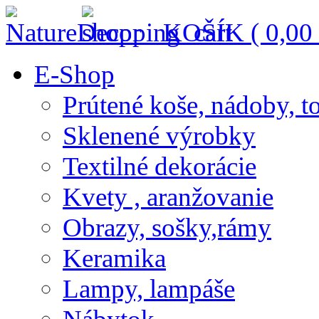
KOŠÍK (
0,00
E-Shop
Prútené koše, nádoby, t
Sklenené výrobky
Textilné dekorácie
Kvety , aranžovanie
Obrazy, sošky,rámy
Keramika
Lampy, lampáše