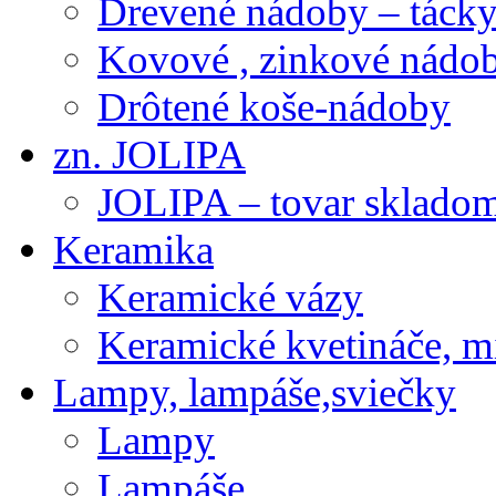
Drevené nádoby – tácky 
Kovové , zinkové nádob
Drôtené koše-nádoby
zn. JOLIPA
JOLIPA – tovar sklado
Keramika
Keramické vázy
Keramické kvetináče, m
Lampy, lampáše,sviečky
Lampy
Lampáše