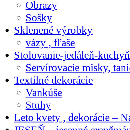
Obrazy
Sošky
Sklenené výrobky
vázy , fľaše
Stolovanie-jedáleň-kuchyň
Servírovacie misky, tani
Textilné dekorácie
Vankúše
Stuhy
Leto kvety , dekorácie – N
JESEŇ – jesenné aranžmán