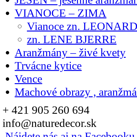
VIANOCE – ZIMA
Vianoce zn. LEONAR
zn. LENE BJERRE
Aranžmány – živé kvety
Trvácne kytice
Vence
Machové obrazy , aranžm
+ 421 905 260 694
info@naturedecor.sk
Nájdete nás aj na Facebooku