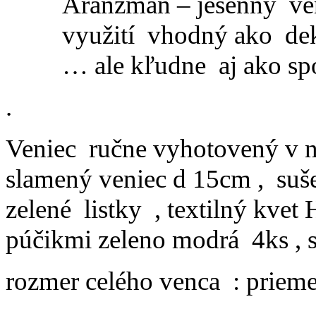
Aranžmán – jesenný ve
využití vhodný ako deko
… ale kľudne aj ako s
.
Veniec ručne vyhotovený v na
slamený veniec d 15cm , sušen
zelené listky , textilný kvet 
púčikmi zeleno modrá 4ks , 
rozmer celého venca : priem