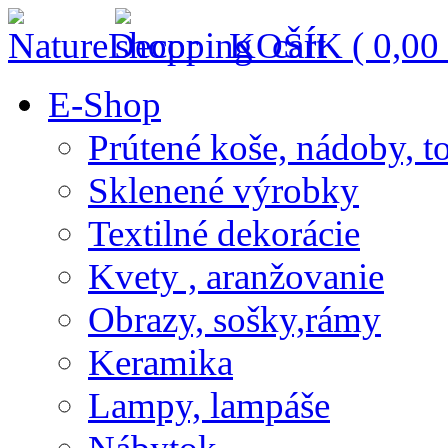
KOŠÍK (
0,00
E-Shop
Prútené koše, nádoby, t
Sklenené výrobky
Textilné dekorácie
Kvety , aranžovanie
Obrazy, sošky,rámy
Keramika
Lampy, lampáše