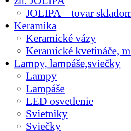
zn. JOLIPA
JOLIPA – tovar sklado
Keramika
Keramické vázy
Keramické kvetináče, m
Lampy, lampáše,sviečky
Lampy
Lampáše
LED osvetlenie
Svietniky
Sviečky