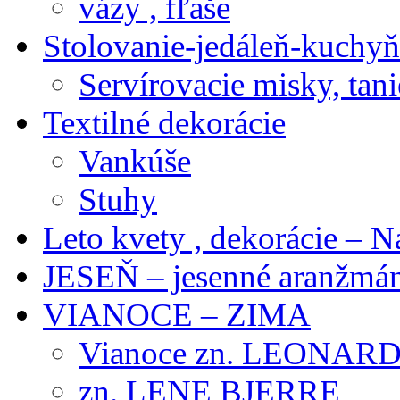
vázy , fľaše
Stolovanie-jedáleň-kuchyň
Servírovacie misky, tani
Textilné dekorácie
Vankúše
Stuhy
Leto kvety , dekorácie – N
JESEŇ – jesenné aranžmán
VIANOCE – ZIMA
Vianoce zn. LEONAR
zn. LENE BJERRE