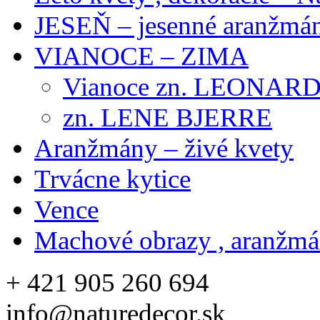
JESEŇ – jesenné aranžmán
VIANOCE – ZIMA
Vianoce zn. LEONAR
zn. LENE BJERRE
Aranžmány – živé kvety
Trvácne kytice
Vence
Machové obrazy , aranžm
+ 421 905 260 694
info@naturedecor.sk