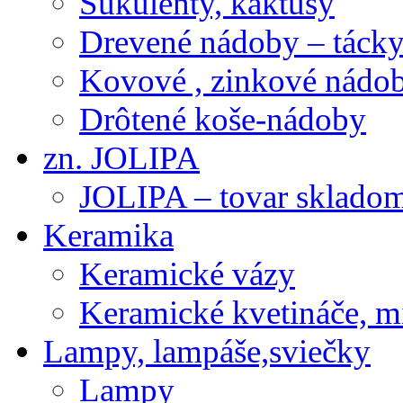
Sukulenty, kaktusy
Drevené nádoby – tácky 
Kovové , zinkové nádob
Drôtené koše-nádoby
zn. JOLIPA
JOLIPA – tovar sklado
Keramika
Keramické vázy
Keramické kvetináče, m
Lampy, lampáše,sviečky
Lampy