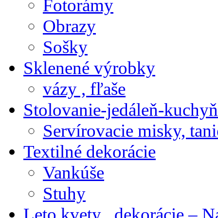
Fotorámy
Obrazy
Sošky
Sklenené výrobky
vázy , fľaše
Stolovanie-jedáleň-kuchyň
Servírovacie misky, tani
Textilné dekorácie
Vankúše
Stuhy
Leto kvety , dekorácie – N