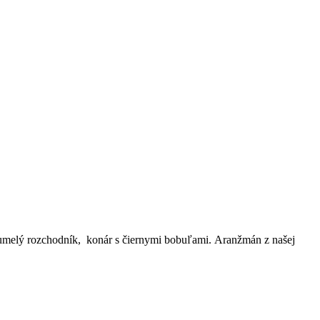
, umelý rozchodník, konár s čiernymi bobuľami. Aranžmán z našej