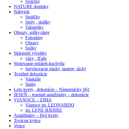
Sviečky
NATURE doplnky
Nábytok
Stoličky
Stoly , stolíky
Taburetky
Obrazy, sošky,rámy
Fotorámy
Obrazy
Sošky
Sklenené výrobky
vázy , fľaše
Stolovanie-jedáleň-kuchyňa
Servírovacie misky, taniere, tácky
Textilné dekorácie
Vankúše
Stuhy
Leto kvety , dekorácie – Námornícky štýl
JESEŇ – jesenné aranžmány – dekorácie
VIANOCE – ZIMA
Vianoce zn. LEONARDO
zn. LENE BJERRE
Aranžmány – živé kvety
Trvácne kytice
Vence