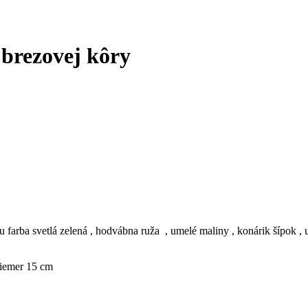
 brezovej kôry
farba svetlá zelená , hodvábna ruža , umelé maliny , konárik šípok 
riemer 15 cm