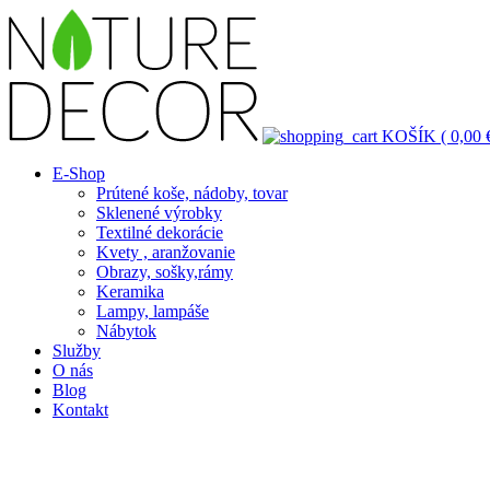
KOŠÍK (
0,00
E-Shop
Prútené koše, nádoby, tovar
Sklenené výrobky
Textilné dekorácie
Kvety , aranžovanie
Obrazy, sošky,rámy
Keramika
Lampy, lampáše
Nábytok
Služby
O nás
Blog
Kontakt