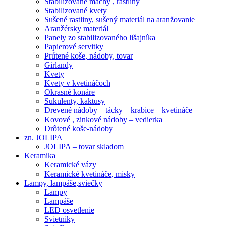
Stabilizované machy , rastliny
Stabilizované kvety
Sušené rastliny, sušený materiál na aranžovanie
Aranžérsky materiál
Panely zo stabilizovaného lišajníka
Papierové servitky
Prútené koše, nádoby, tovar
Girlandy
Kvety
Kvety v kvetináčoch
Okrasné konáre
Sukulenty, kaktusy
Drevené nádoby – tácky – krabice – kvetináče
Kovové , zinkové nádoby – vedierka
Drôtené koše-nádoby
zn. JOLIPA
JOLIPA – tovar skladom
Keramika
Keramické vázy
Keramické kvetináče, misky
Lampy, lampáše,sviečky
Lampy
Lampáše
LED osvetlenie
Svietniky