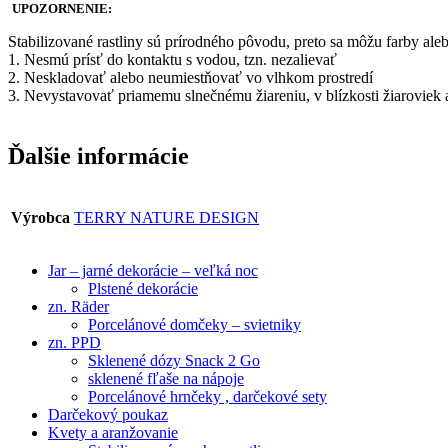
UPOZORNENIE:
Stabilizované rastliny sú prírodného pôvodu, preto sa môžu farby ale
1. Nesmú prísť do kontaktu s vodou, tzn. nezalievať
2. Neskladovať alebo neumiestňovať vo vlhkom prostredí
3. Nevystavovať priamemu slnečnému žiareniu, v blízkosti žiaroviek a
Ďalšie informácie
Výrobca
TERRY NATURE DESIGN
Jar – jarné dekorácie – veľká noc
Plstené dekorácie
zn. Räder
Porcelánové domčeky – svietniky
zn. PPD
Sklenené dózy Snack 2 Go
sklenené fľaše na nápoje
Porcelánové hrnčeky , darčekové sety
Darčekový poukaz
Kvety a aranžovanie