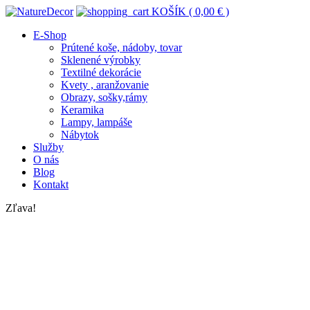
KOŠÍK (
0,00
€
)
E-Shop
Prútené koše, nádoby, tovar
Sklenené výrobky
Textilné dekorácie
Kvety , aranžovanie
Obrazy, sošky,rámy
Keramika
Lampy, lampáše
Nábytok
Služby
O nás
Blog
Kontakt
Zľava!