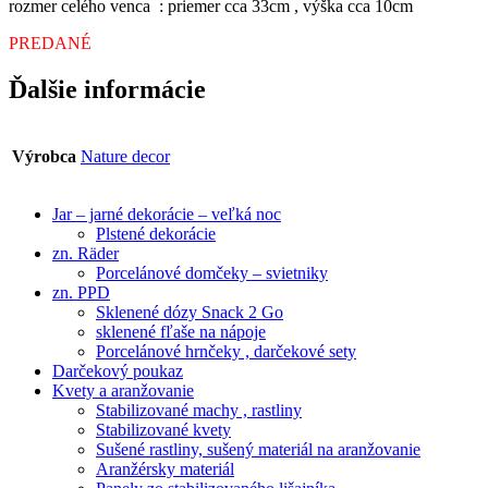
rozmer celého venca : priemer cca 33cm , výška cca 10cm
PREDANÉ
Ďalšie informácie
Výrobca
Nature decor
Jar – jarné dekorácie – veľká noc
Plstené dekorácie
zn. Räder
Porcelánové domčeky – svietniky
zn. PPD
Sklenené dózy Snack 2 Go
sklenené fľaše na nápoje
Porcelánové hrnčeky , darčekové sety
Darčekový poukaz
Kvety a aranžovanie
Stabilizované machy , rastliny
Stabilizované kvety
Sušené rastliny, sušený materiál na aranžovanie
Aranžérsky materiál