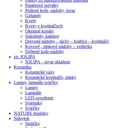
Panely zo stabilizovaného lišajníka
Papierové servitky
Prútené koše, nádoby, tovar
Girlandy
Kvety
Kvety v kvetináčoch
Okrasné konáre
Sukulenty, kaktusy
Drevené nádoby – tácky – krabice – kvetináče
Kovové , zinkové nádoby – vedierka
Drôtené koše-nádoby
zn. JOLIPA
JOLIPA – tovar skladom
Keramika
Keramické vázy
Keramické kvetináče, misky
Lampy, lampáše,sviečky
Lampy
Lampáše
LED osvetlenie
Svietniky
Sviečky
NATURE doplnky
Nábytok
Stoličky