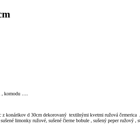
 cm
ôl , komodu ….
ec z konárikov d 30cm dekorovaný textilnými kvetmi ružová čemerica ,
šené limonky ružové, sušené čierne bobule , sušený peper ružový , stab