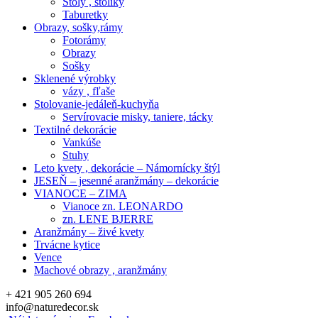
Stoly , stolíky
Taburetky
Obrazy, sošky,rámy
Fotorámy
Obrazy
Sošky
Sklenené výrobky
vázy , fľaše
Stolovanie-jedáleň-kuchyňa
Servírovacie misky, taniere, tácky
Textilné dekorácie
Vankúše
Stuhy
Leto kvety , dekorácie – Námornícky štýl
JESEŇ – jesenné aranžmány – dekorácie
VIANOCE – ZIMA
Vianoce zn. LEONARDO
zn. LENE BJERRE
Aranžmány – živé kvety
Trvácne kytice
Vence
Machové obrazy , aranžmány
+ 421 905 260 694
info@naturedecor.sk