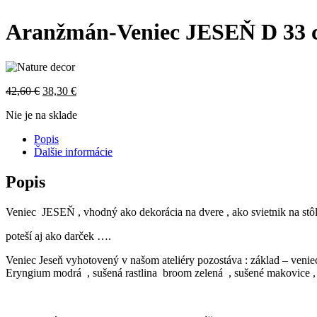
Aranžmán-Veniec JESEŇ D 33
42,60
€
38,30
€
Nie je na sklade
Popis
Ďalšie informácie
Popis
Veniec JESEŇ , vhodný ako dekorácia na dvere , ako svietnik na st
poteší aj ako darček ….
Veniec Jeseň vyhotovený v našom ateliéry pozostáva : základ – veni
Eryngium modrá , sušená rastlina broom zelená , sušené makovice , su