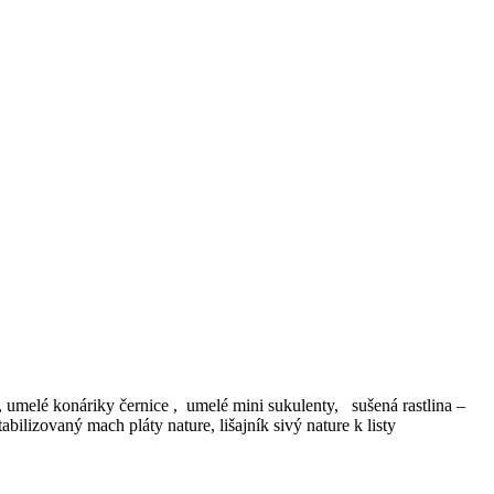
 umelé konáriky černice , umelé mini sukulenty, sušená rastlina –
ilizovaný mach pláty nature, lišajník sivý nature k listy