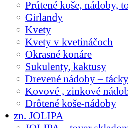
Prútené koše, nádoby, t
Girlandy
Kvety
Kvety v kvetináčoch
Okrasné konáre
Sukulenty, kaktusy
Drevené nádoby – tácky 
Kovové , zinkové nádob
Drôtené koše-nádoby
zn. JOLIPA
JOLIPA – tovar sklado