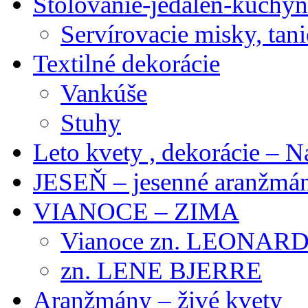
Stolovanie-jedáleň-kuchyň
Servírovacie misky, tani
Textilné dekorácie
Vankúše
Stuhy
Leto kvety , dekorácie – N
JESEŇ – jesenné aranžmán
VIANOCE – ZIMA
Vianoce zn. LEONAR
zn. LENE BJERRE
Aranžmány – živé kvety