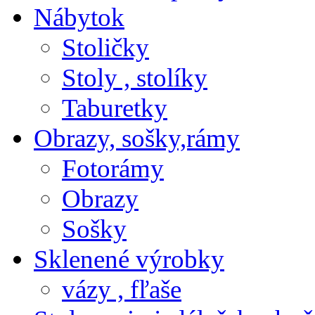
Nábytok
Stoličky
Stoly , stolíky
Taburetky
Obrazy, sošky,rámy
Fotorámy
Obrazy
Sošky
Sklenené výrobky
vázy , fľaše