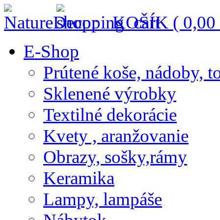
KOŠÍK (
0,00
E-Shop
Prútené koše, nádoby, t
Sklenené výrobky
Textilné dekorácie
Kvety , aranžovanie
Obrazy, sošky,rámy
Keramika
Lampy, lampáše