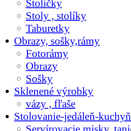
Stoličky
Stoly , stolíky
Taburetky
Obrazy, sošky,rámy
Fotorámy
Obrazy
Sošky
Sklenené výrobky
vázy , fľaše
Stolovanie-jedáleň-kuchyň
Servírovacie misky, tani