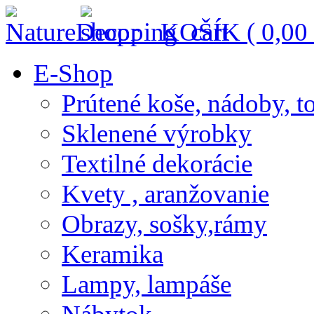
KOŠÍK (
0,00
E-Shop
Prútené koše, nádoby, t
Sklenené výrobky
Textilné dekorácie
Kvety , aranžovanie
Obrazy, sošky,rámy
Keramika
Lampy, lampáše