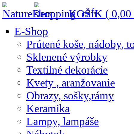
KOŠÍK (
0,00
E-Shop
Prútené koše, nádoby, t
Sklenené výrobky
Textilné dekorácie
Kvety , aranžovanie
Obrazy, sošky,rámy
Keramika
Lampy, lampáše