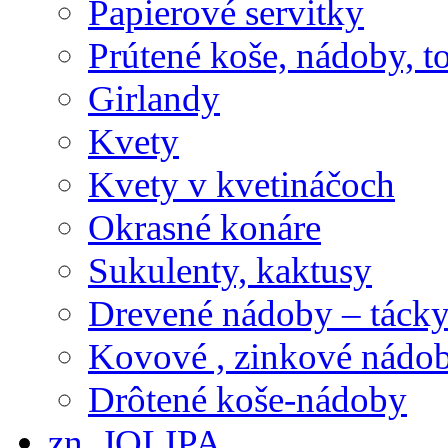
Papierové servitky
Prútené koše, nádoby, t
Girlandy
Kvety
Kvety v kvetináčoch
Okrasné konáre
Sukulenty, kaktusy
Drevené nádoby – tácky 
Kovové , zinkové nádob
Drôtené koše-nádoby
zn. JOLIPA