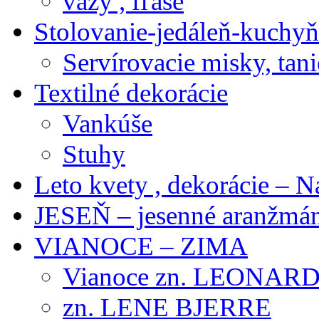
vázy , fľaše
Stolovanie-jedáleň-kuchyň
Servírovacie misky, tani
Textilné dekorácie
Vankúše
Stuhy
Leto kvety , dekorácie – N
JESEŇ – jesenné aranžmán
VIANOCE – ZIMA
Vianoce zn. LEONAR
zn. LENE BJERRE