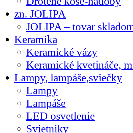
Drôtené koše-nádoby
zn. JOLIPA
JOLIPA – tovar sklado
Keramika
Keramické vázy
Keramické kvetináče, m
Lampy, lampáše,sviečky
Lampy
Lampáše
LED osvetlenie
Svietniky