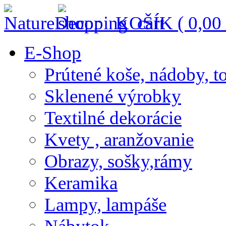
KOŠÍK (
0,00
E-Shop
Prútené koše, nádoby, t
Sklenené výrobky
Textilné dekorácie
Kvety , aranžovanie
Obrazy, sošky,rámy
Keramika
Lampy, lampáše