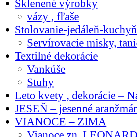
Sklenené výrobky
vázy , fľaše
Stolovanie-jedáleň-kuchyň
Servírovacie misky, tani
Textilné dekorácie
Vankúše
Stuhy
Leto kvety , dekorácie – N
JESEŇ – jesenné aranžmán
VIANOCE – ZIMA
Vianoce zn. LEONAR