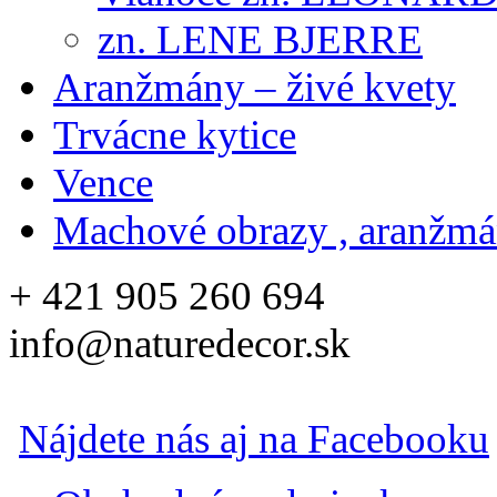
zn. LENE BJERRE
Aranžmány – živé kvety
Trvácne kytice
Vence
Machové obrazy , aranžm
+ 421 905 260 694
info@naturedecor.sk
Nájdete nás aj na Facebooku