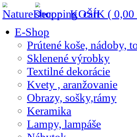
KOŠÍK (
0,00
E-Shop
Prútené koše, nádoby, t
Sklenené výrobky
Textilné dekorácie
Kvety , aranžovanie
Obrazy, sošky,rámy
Keramika
Lampy, lampáše