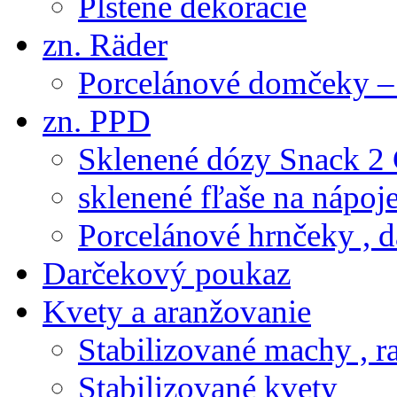
Plstené dekorácie
zn. Räder
Porcelánové domčeky – 
zn. PPD
Sklenené dózy Snack 2
sklenené fľaše na nápoj
Porcelánové hrnčeky , d
Darčekový poukaz
Kvety a aranžovanie
Stabilizované machy , ra
Stabilizované kvety