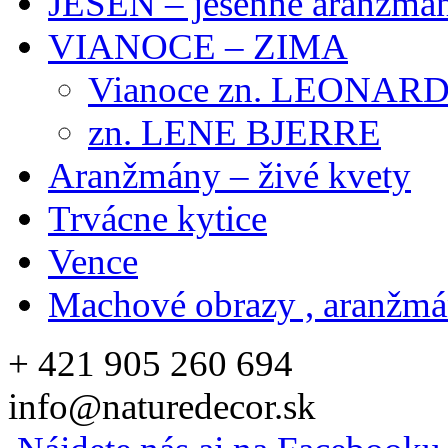
JESEŇ – jesenné aranžmán
VIANOCE – ZIMA
Vianoce zn. LEONAR
zn. LENE BJERRE
Aranžmány – živé kvety
Trvácne kytice
Vence
Machové obrazy , aranžm
+ 421 905 260 694
info@naturedecor.sk