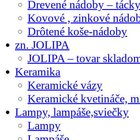
Drevené nádoby – tácky 
Kovové , zinkové nádob
Drôtené koše-nádoby
zn. JOLIPA
JOLIPA – tovar sklado
Keramika
Keramické vázy
Keramické kvetináče, m
Lampy, lampáše,sviečky
Lampy
Lampáše