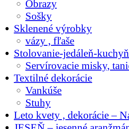
Obrazy
Sošky
Sklenené výrobky
vázy , fľaše
Stolovanie-jedáleň-kuchyň
Servírovacie misky, tani
Textilné dekorácie
Vankúše
Stuhy
Leto kvety , dekorácie – N
JESEŇ – jesenné aranžmán