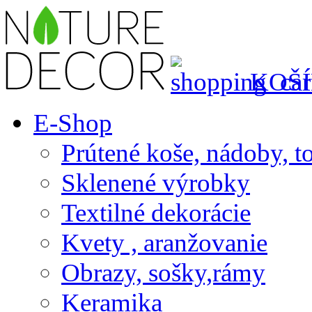
KOŠÍ
E-Shop
Prútené koše, nádoby, t
Sklenené výrobky
Textilné dekorácie
Kvety , aranžovanie
Obrazy, sošky,rámy
Keramika