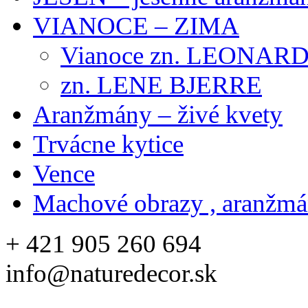
VIANOCE – ZIMA
Vianoce zn. LEONAR
zn. LENE BJERRE
Aranžmány – živé kvety
Trvácne kytice
Vence
Machové obrazy , aranžm
+ 421 905 260 694
info@naturedecor.sk