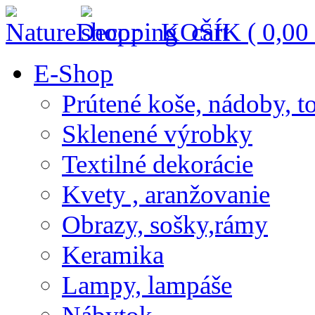
KOŠÍK (
0,00
E-Shop
Prútené koše, nádoby, t
Sklenené výrobky
Textilné dekorácie
Kvety , aranžovanie
Obrazy, sošky,rámy
Keramika
Lampy, lampáše