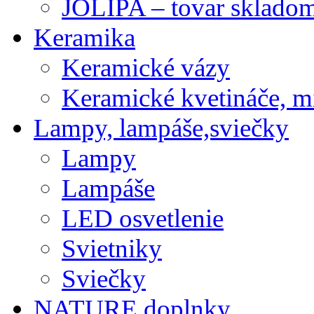
JOLIPA – tovar sklado
Keramika
Keramické vázy
Keramické kvetináče, m
Lampy, lampáše,sviečky
Lampy
Lampáše
LED osvetlenie
Svietniky
Sviečky
NATURE doplnky