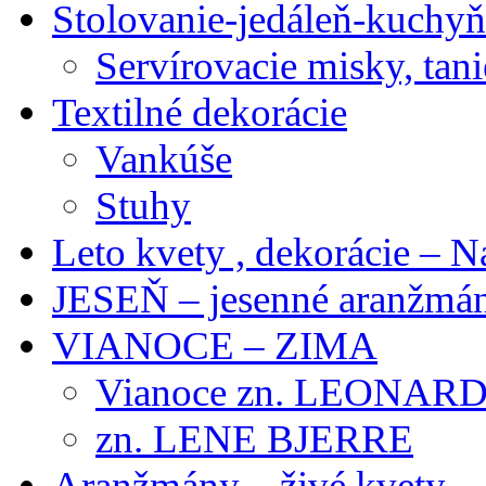
Stolovanie-jedáleň-kuchyň
Servírovacie misky, tani
Textilné dekorácie
Vankúše
Stuhy
Leto kvety , dekorácie – N
JESEŇ – jesenné aranžmán
VIANOCE – ZIMA
Vianoce zn. LEONAR
zn. LENE BJERRE
Aranžmány – živé kvety