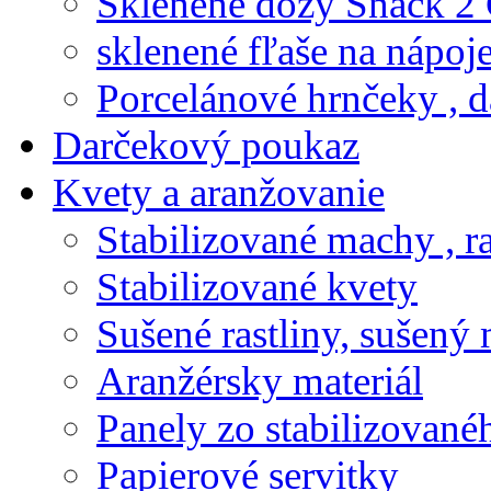
Sklenené dózy Snack 2
sklenené fľaše na nápoj
Porcelánové hrnčeky , d
Darčekový poukaz
Kvety a aranžovanie
Stabilizované machy , ra
Stabilizované kvety
Sušené rastliny, sušený 
Aranžérsky materiál
Panely zo stabilizovanéh
Papierové servitky