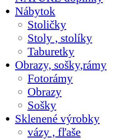
Nábytok
Stoličky
Stoly , stolíky
Taburetky
Obrazy, sošky,rámy
Fotorámy
Obrazy
Sošky
Sklenené výrobky
vázy , fľaše