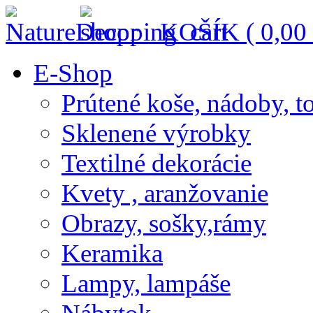
KOŠÍK (
0,00
E-Shop
Prútené koše, nádoby, t
Sklenené výrobky
Textilné dekorácie
Kvety , aranžovanie
Obrazy, sošky,rámy
Keramika
Lampy, lampáše