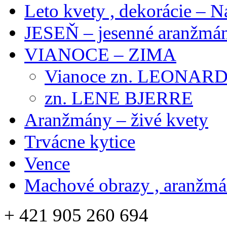
Leto kvety , dekorácie – N
JESEŇ – jesenné aranžmán
VIANOCE – ZIMA
Vianoce zn. LEONAR
zn. LENE BJERRE
Aranžmány – živé kvety
Trvácne kytice
Vence
Machové obrazy , aranžm
+ 421 905 260 694