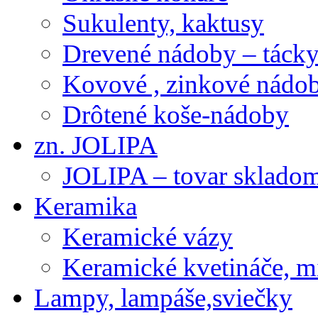
Sukulenty, kaktusy
Drevené nádoby – tácky 
Kovové , zinkové nádob
Drôtené koše-nádoby
zn. JOLIPA
JOLIPA – tovar sklado
Keramika
Keramické vázy
Keramické kvetináče, m
Lampy, lampáše,sviečky