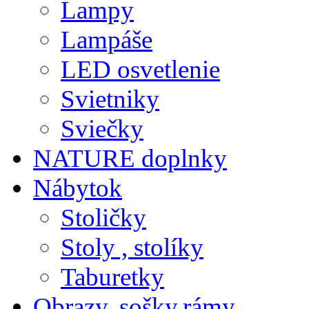
Lampy
Lampáše
LED osvetlenie
Svietniky
Sviečky
NATURE doplnky
Nábytok
Stoličky
Stoly , stolíky
Taburetky
Obrazy, sošky,rámy