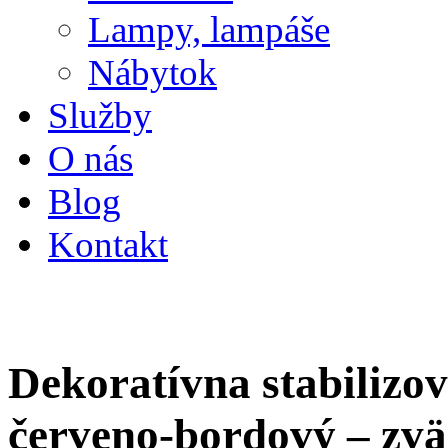
Lampy, lampáše
Nábytok
Služby
O nás
Blog
Kontakt
Dekoratívna stabilizo
červeno-bordový – zv