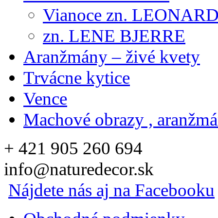
Vianoce zn. LEONAR
zn. LENE BJERRE
Aranžmány – živé kvety
Trvácne kytice
Vence
Machové obrazy , aranžm
+ 421 905 260 694
info@naturedecor.sk
Nájdete nás aj na Facebooku