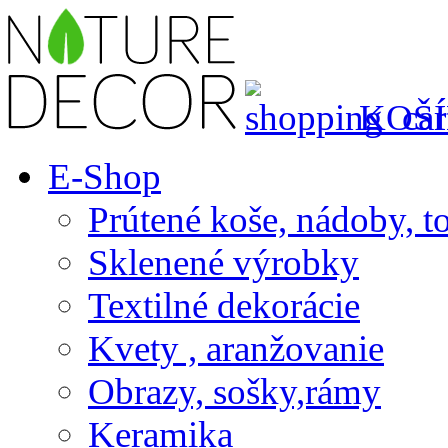
KOŠÍ
E-Shop
Prútené koše, nádoby, t
Sklenené výrobky
Textilné dekorácie
Kvety , aranžovanie
Obrazy, sošky,rámy
Keramika