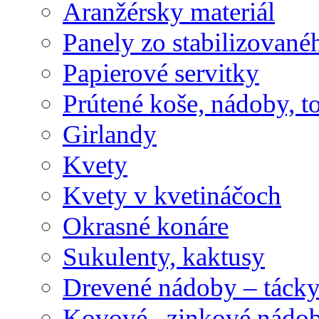
Aranžérsky materiál
Panely zo stabilizovanéh
Papierové servitky
Prútené koše, nádoby, t
Girlandy
Kvety
Kvety v kvetináčoch
Okrasné konáre
Sukulenty, kaktusy
Drevené nádoby – tácky 
Kovové , zinkové nádob