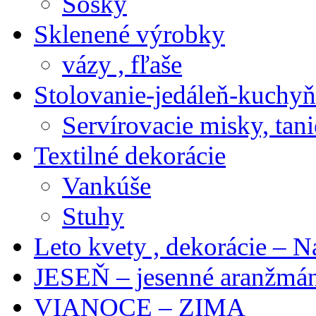
Sošky
Sklenené výrobky
vázy , fľaše
Stolovanie-jedáleň-kuchyň
Servírovacie misky, tani
Textilné dekorácie
Vankúše
Stuhy
Leto kvety , dekorácie – N
JESEŇ – jesenné aranžmán
VIANOCE – ZIMA