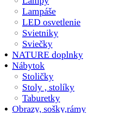
Lampy
Lampáše
LED osvetlenie
Svietniky
Sviečky
NATURE doplnky
Nábytok
Stoličky
Stoly , stolíky
Taburetky
Obrazy, sošky,rámy