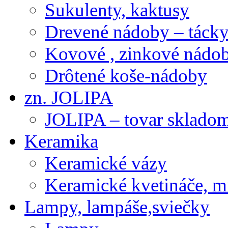
Sukulenty, kaktusy
Drevené nádoby – tácky 
Kovové , zinkové nádob
Drôtené koše-nádoby
zn. JOLIPA
JOLIPA – tovar sklado
Keramika
Keramické vázy
Keramické kvetináče, m
Lampy, lampáše,sviečky