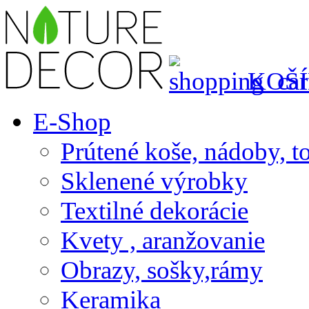
KOŠÍ
E-Shop
Prútené koše, nádoby, t
Sklenené výrobky
Textilné dekorácie
Kvety , aranžovanie
Obrazy, sošky,rámy
Keramika