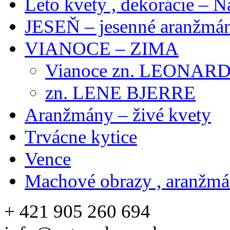
Leto kvety , dekorácie – N
JESEŇ – jesenné aranžmán
VIANOCE – ZIMA
Vianoce zn. LEONAR
zn. LENE BJERRE
Aranžmány – živé kvety
Trvácne kytice
Vence
Machové obrazy , aranžm
+ 421 905 260 694