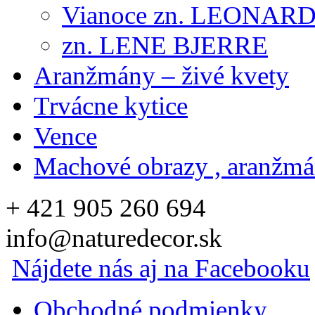
Vianoce zn. LEONAR
zn. LENE BJERRE
Aranžmány – živé kvety
Trvácne kytice
Vence
Machové obrazy , aranžm
+ 421 905 260 694
info@naturedecor.sk
Nájdete nás aj na Facebooku
Obchodné podmienky