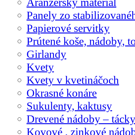
Aranžérsky materiál
Panely zo stabilizovanéh
Papierové servitky
Prútené koše, nádoby, t
Girlandy
Kvety
Kvety v kvetináčoch
Okrasné konáre
Sukulenty, kaktusy
Drevené nádoby – tácky 
Kovové , zinkové nádob