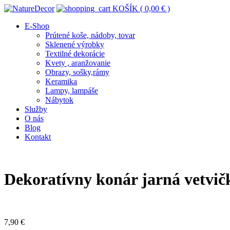
KOŠÍK (
0,00
€
)
E-Shop
Prútené koše, nádoby, tovar
Sklenené výrobky
Textilné dekorácie
Kvety , aranžovanie
Obrazy, sošky,rámy
Keramika
Lampy, lampáše
Nábytok
Služby
O nás
Blog
Kontakt
Dekoratívny konár jarná vetvičk
7,90
€