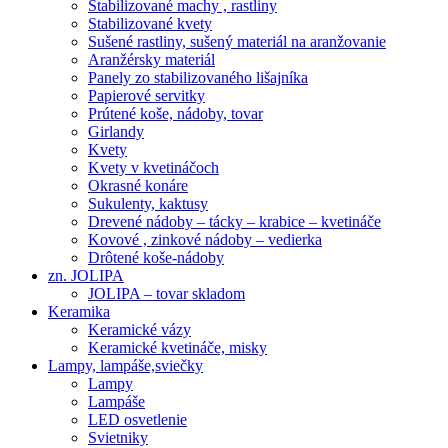
Stabilizované machy , rastliny
Stabilizované kvety
Sušené rastliny, sušený materiál na aranžovanie
Aranžérsky materiál
Panely zo stabilizovaného lišajníka
Papierové servitky
Prútené koše, nádoby, tovar
Girlandy
Kvety
Kvety v kvetináčoch
Okrasné konáre
Sukulenty, kaktusy
Drevené nádoby – tácky – krabice – kvetináče
Kovové , zinkové nádoby – vedierka
Drôtené koše-nádoby
zn. JOLIPA
JOLIPA – tovar skladom
Keramika
Keramické vázy
Keramické kvetináče, misky
Lampy, lampáše,sviečky
Lampy
Lampáše
LED osvetlenie
Svietniky