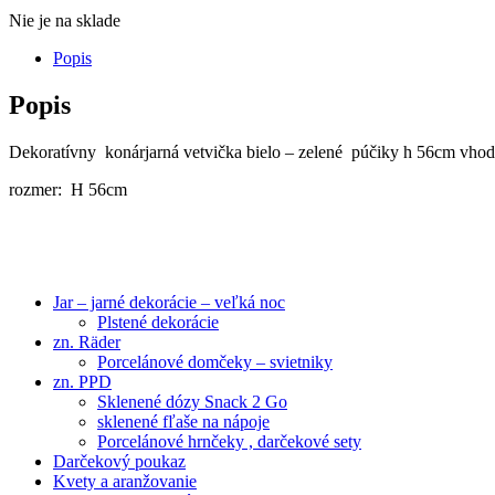
Nie je na sklade
Popis
Popis
Dekoratívny konárjarná vetvička bielo – zelené púčiky h 56cm vhod
rozmer: H 56cm
Jar – jarné dekorácie – veľká noc
Plstené dekorácie
zn. Räder
Porcelánové domčeky – svietniky
zn. PPD
Sklenené dózy Snack 2 Go
sklenené fľaše na nápoje
Porcelánové hrnčeky , darčekové sety
Darčekový poukaz
Kvety a aranžovanie