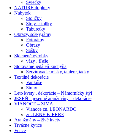
Sviečky
NATURE doplnky
Nábytok
Stoličky
Stoly , stolíky
Taburetky
Obrazy, sošky,rámy
Fotorámy
Obrazy
Sošky
Sklenené výrobky
vázy , fľaše
Stolovanie-jedáleň-kuchyňa
Servírovacie misky, taniere, tácky
Textilné dekorácie
Vankúše
Stuhy
Leto kvety , dekorácie – Námornícky štýl
JESEŇ – jesenné aranžmány – dekorácie
VIANOCE – ZIMA
Vianoce zn. LEONARDO
zn. LENE BJERRE
Aranžmány – živé kvety
Trvácne kytice
Vence