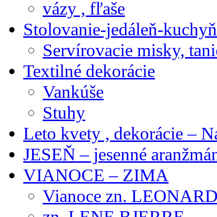
vázy , fľaše
Stolovanie-jedáleň-kuchyň
Servírovacie misky, tani
Textilné dekorácie
Vankúše
Stuhy
Leto kvety , dekorácie – N
JESEŇ – jesenné aranžmán
VIANOCE – ZIMA
Vianoce zn. LEONAR
zn. LENE BJERRE