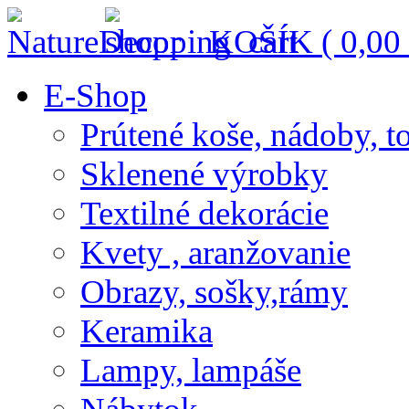
KOŠÍK (
0,00
E-Shop
Prútené koše, nádoby, t
Sklenené výrobky
Textilné dekorácie
Kvety , aranžovanie
Obrazy, sošky,rámy
Keramika
Lampy, lampáše