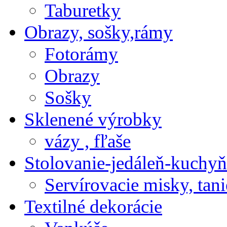
Taburetky
Obrazy, sošky,rámy
Fotorámy
Obrazy
Sošky
Sklenené výrobky
vázy , fľaše
Stolovanie-jedáleň-kuchyň
Servírovacie misky, tani
Textilné dekorácie