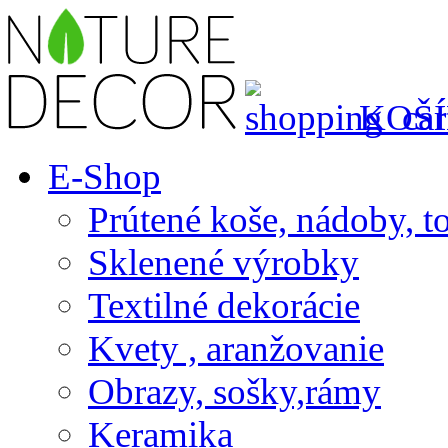
KOŠÍ
E-Shop
Prútené koše, nádoby, t
Sklenené výrobky
Textilné dekorácie
Kvety , aranžovanie
Obrazy, sošky,rámy
Keramika