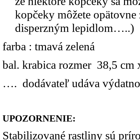
že niektoré kopčeky sa môž
kopčeky môžete opätovne z
disperzným lepidlom…..)
farba : tmavá zelená
bal. krabica rozmer 38,5 cm 
…. dodávateľ udáva výdatno
UPOZORNENIE:
Stabilizované rastliny sú prí