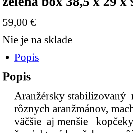
zelená box 38,5 x 29 x
59,00
€
Nie je na sklade
Popis
Popis
Aranžérsky stabilizovaný
rôznych aranžmánov, mac
väčšie aj menšie kopčeky ,