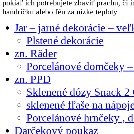
pokiaľ ich potrebujete zbaviť prachu, či 
handričku alebo fén za nízke teploty
Jar – jarné dekorácie – ve
Plstené dekorácie
zn. Räder
Porcelánové domčeky – 
zn. PPD
Sklenené dózy Snack 2
sklenené fľaše na nápoj
Porcelánové hrnčeky , d
Darčekový poukaz