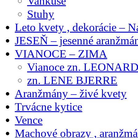
Vankúše
Stuhy
Leto kvety , dekorácie – N
JESEŇ – jesenné aranžmán
VIANOCE – ZIMA
Vianoce zn. LEONAR
zn. LENE BJERRE
Aranžmány – živé kvety
Trvácne kytice
Vence
Machové obrazy , aranžm