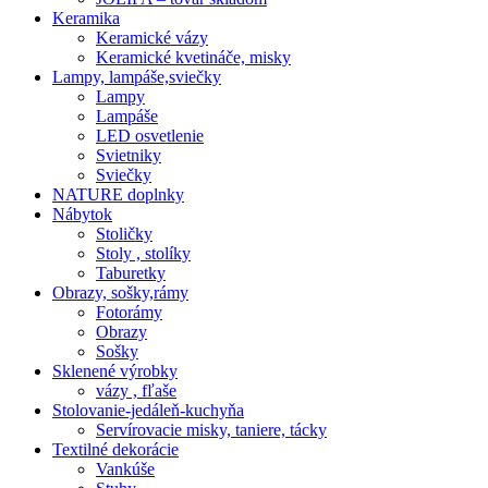
Keramika
Keramické vázy
Keramické kvetináče, misky
Lampy, lampáše,sviečky
Lampy
Lampáše
LED osvetlenie
Svietniky
Sviečky
NATURE doplnky
Nábytok
Stoličky
Stoly , stolíky
Taburetky
Obrazy, sošky,rámy
Fotorámy
Obrazy
Sošky
Sklenené výrobky
vázy , fľaše
Stolovanie-jedáleň-kuchyňa
Servírovacie misky, taniere, tácky
Textilné dekorácie
Vankúše