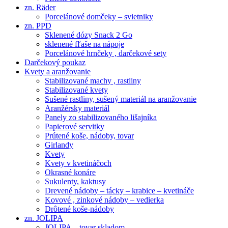
zn. Räder
Porcelánové domčeky – svietniky
zn. PPD
Sklenené dózy Snack 2 Go
sklenené fľaše na nápoje
Porcelánové hrnčeky , darčekové sety
Darčekový poukaz
Kvety a aranžovanie
Stabilizované machy , rastliny
Stabilizované kvety
Sušené rastliny, sušený materiál na aranžovanie
Aranžérsky materiál
Panely zo stabilizovaného lišajníka
Papierové servitky
Prútené koše, nádoby, tovar
Girlandy
Kvety
Kvety v kvetináčoch
Okrasné konáre
Sukulenty, kaktusy
Drevené nádoby – tácky – krabice – kvetináče
Kovové , zinkové nádoby – vedierka
Drôtené koše-nádoby
zn. JOLIPA
JOLIPA – tovar skladom