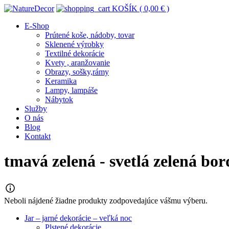
KOŠÍK (
0,00
€
)
E-Shop
Prútené koše, nádoby, tovar
Sklenené výrobky
Textilné dekorácie
Kvety , aranžovanie
Obrazy, sošky,rámy
Keramika
Lampy, lampáše
Nábytok
Služby
O nás
Blog
Kontakt
tmavá zelená - svetlá zelená bo
Neboli nájdené žiadne produkty zodpovedajúce vášmu výberu.
Jar – jarné dekorácie – veľká noc
Plstené dekorácie